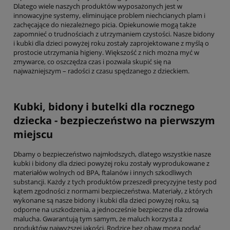
Dlatego wiele naszych produktów wyposażonych jest w
innowacyjne systemy, eliminujące problem niechcianych plam i
zachęcające do niezależnego picia. Opiekunowie mogą także
zapomnieć o trudnościach z utrzymaniem czystości. Nasze bidony
i kubki dla dzieci powyżej roku zostały zaprojektowane z myślą o
prostocie utrzymania higieny. Większość z nich można myć w
zmywarce, co oszczędza czas i pozwala skupić się na
najważniejszym – radości z czasu spędzanego z dzieckiem.
Kubki, bidony i butelki dla rocznego
dziecka - bezpieczeństwo na pierwszym
miejscu
Dbamy o bezpieczeństwo najmłodszych, dlatego wszystkie nasze
kubki i bidony dla dzieci powyżej roku zostały wyprodukowane z
materiałów wolnych od BPA, ftalanów i innych szkodliwych
substancji. Każdy z tych produktów przeszedł precyzyjne testy pod
kątem zgodności z normami bezpieczeństwa. Materiały, z których
wykonane są nasze bidony i kubki dla dzieci powyżej roku, są
odporne na uszkodzenia, a jednocześnie bezpieczne dla zdrowia
malucha. Gwarantują tym samym, że maluch korzysta z
produktów najwyższej jakości. Rodzice bez obaw mogą podać