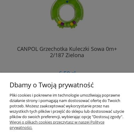
CANPOL Grzechotka Kuleczki Sowa 0m+
2/187 Zielona
6,59 zł
Dbamy o Twoją prywatność
DO KOSZYKA
Pliki cookies i pokrewne im technologie umożliwiają poprawne
działanie strony i pomagają nam dostosować ofertę do Twoich
potrzeb. Możesz zaakceptować wykorzystanie przez nas
wszystkich tych plików i przejść do sklepu lub dostosować użycie
«
1
2
»
plików do swoich preferencji, wybierając opcję "Dostosuj zgody".
Więcej o plikach cookies przeczytasz w naszej Polityce
prywatności.
Przydatne linki