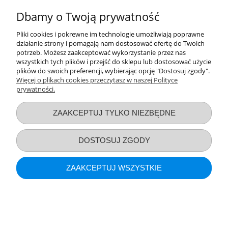
POKAŻ PEŁNĄ WERSJĘ STRONY
Dbamy o Twoją prywatność
Sklep internetowy Shoper.pl
Pliki cookies i pokrewne im technologie umożliwiają poprawne
działanie strony i pomagają nam dostosować ofertę do Twoich
potrzeb. Możesz zaakceptować wykorzystanie przez nas
wszystkich tych plików i przejść do sklepu lub dostosować użycie
plików do swoich preferencji, wybierając opcję "Dostosuj zgody".
Więcej o plikach cookies przeczytasz w naszej Polityce
prywatności.
ZAAKCEPTUJ TYLKO NIEZBĘDNE
DOSTOSUJ ZGODY
ZAAKCEPTUJ WSZYSTKIE