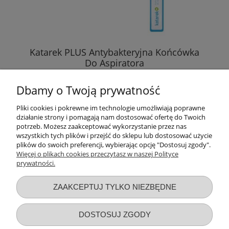
Katarek PLUS Antybakteryjna Końcówka
Do Aspiratora
Dbamy o Twoją prywatność
8,89 zł
Pliki cookies i pokrewne im technologie umożliwiają poprawne
działanie strony i pomagają nam dostosować ofertę do Twoich
DO KOSZYKA
potrzeb. Możesz zaakceptować wykorzystanie przez nas
wszystkich tych plików i przejść do sklepu lub dostosować użycie
plików do swoich preferencji, wybierając opcję "Dostosuj zgody".
Więcej o plikach cookies przeczytasz w naszej Polityce
prywatności.
Przydatne linki
ZAAKCEPTUJ TYLKO NIEZBĘDNE
Warunki zakupów
DOSTOSUJ ZGODY
Moje konto