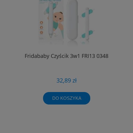
Fridababy Czyścik 3w1 FRI13 0348
32,89 zł
DO KOSZYKA