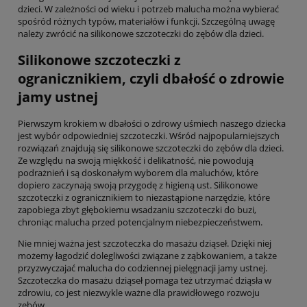
dzieci. W zależności od wieku i potrzeb malucha można wybierać
spośród różnych typów, materiałów i funkcji. Szczególną uwagę
należy zwrócić na silikonowe szczoteczki do zębów dla dzieci.
Silikonowe szczoteczki z
ogranicznikiem, czyli dbałość o zdrowie
jamy ustnej
Pierwszym krokiem w dbałości o zdrowy uśmiech naszego dziecka
jest wybór odpowiedniej szczoteczki. Wśród najpopularniejszych
rozwiązań znajdują się silikonowe szczoteczki do zębów dla dzieci.
Ze względu na swoją miękkość i delikatność, nie powodują
podrażnień i są doskonałym wyborem dla maluchów, które
dopiero zaczynają swoją przygodę z higieną ust. Silikonowe
szczoteczki z ogranicznikiem to niezastąpione narzędzie, które
zapobiega zbyt głębokiemu wsadzaniu szczoteczki do buzi,
chroniąc malucha przed potencjalnym niebezpieczeństwem.
Nie mniej ważna jest szczoteczka do masażu dziąseł. Dzięki niej
możemy łagodzić dolegliwości związane z ząbkowaniem, a także
przyzwyczajać malucha do codziennej pielęgnacji jamy ustnej.
Szczoteczka do masażu dziąseł pomaga też utrzymać dziąsła w
zdrowiu, co jest niezwykle ważne dla prawidłowego rozwoju
zębów.