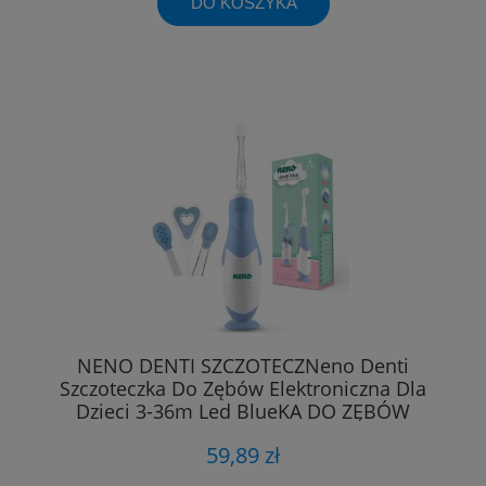
DO KOSZYKA
NENO DENTI SZCZOTECZNeno Denti
Szczoteczka Do Zębów Elektroniczna Dla
Dzieci 3-36m Led BlueKA DO ZĘBÓW
ELEKTRONICZNA DLA DZIECI 3-36M LED
59,89 zł
BLUE