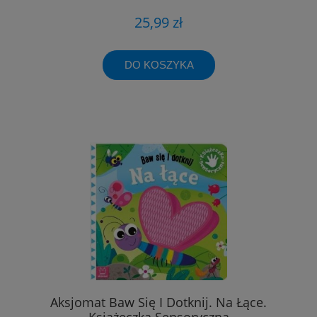
25,99 zł
DO KOSZYKA
Aksjomat Baw Się I Dotknij. Na Łące.
Książeczka Sensoryczna