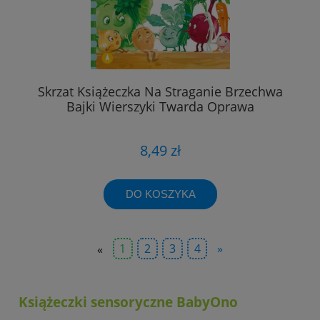
Skrzat Książeczka Na Straganie Brzechwa
Bajki Wierszyki Twarda Oprawa
8,49 zł
DO KOSZYKA
«
1
2
3
4
»
Książeczki sensoryczne
BabyOno