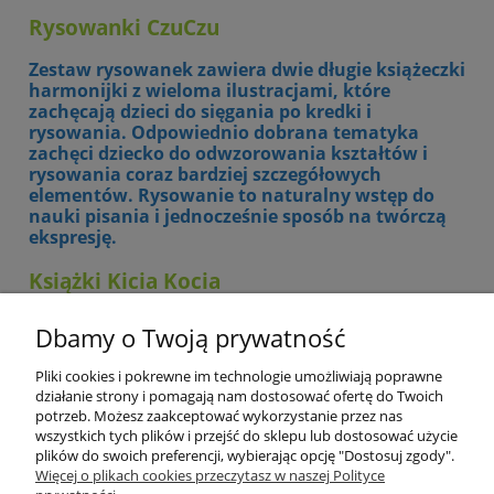
Rysowanki
CzuCzu
Zestaw rysowanek zawiera dwie długie książeczki
harmonijki z wieloma ilustracjami, które
zachęcają dzieci do sięgania po kredki i
rysowania. Odpowiednio dobrana tematyka
zachęci dziecko do odwzorowania kształtów i
rysowania coraz bardziej szczegółowych
elementów. Rysowanie to naturalny wstęp do
nauki pisania i jednocześnie sposób na twórczą
ekspresję.
Książki
Kicia Kocia
Kicia Kocia to popularna seria kwadratowych
Dbamy o Twoją prywatność
książek małych czytelników w wieku 2-5 lat.
Dzieci uwielbiają książeczki za wyraziste
Pliki cookies i pokrewne im technologie umożliwiają poprawne
ilustracje, ciekawe przygody i bohaterów. Seria
działanie strony i pomagają nam dostosować ofertę do Twoich
książek Kicia Kocia posiada wiele przygód,
potrzeb. Możesz zaakceptować wykorzystanie przez nas
historii oraz bohaterów.
wszystkich tych plików i przejść do sklepu lub dostosować użycie
plików do swoich preferencji, wybierając opcję "Dostosuj zgody".
Więcej o plikach cookies przeczytasz w naszej Polityce