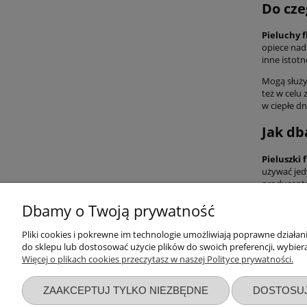
Do cze
Pieluchy 
opiece nad
inne istotn
Mogą służy
też w celu 
w ciepłe d
Jak db
Pieluszki 
używać jed
producent
Dbamy o Twoją prywatność
Przydatne linki
Warunki z
Pliki cookies i pokrewne im technologie umożliwiają poprawne działa
do sklepu lub dostosować użycie plików do swoich preferencji, wybiera
Więcej o plikach cookies przeczytasz w naszej Polityce prywatności.
Nowości
Regulaminy
Promocje
Zwroty i re
ZAAKCEPTUJ TYLKO NIEZBĘDNE
DOSTOSU
Wyprawka dla noworodka
Polityka pr