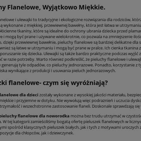
hy Flanelowe, Wyjątkowo Miękkie.
anelowe i ulewajki to tradycyjne i ekologiczne rozwiązania dla rodziców, któ
są wykonane z miękkiej, przewiewnej bawełny, która jest łatwa w utrzymaniu
 płócienne tkaniny, które są idealne do ochrony ubrania dziecka przed plama
e i mogą być prane i używane wielokrotnie, co pozwala na zmniejszenie iloś
dzięki przewiewnej bawełnie, pieluchy flanelowe są bardziej delikatne dla 
ównież są łatwe w utrzymaniu i mogą być prane w pralce. Ich cienka tkanin
oruszanie się dziecka. Ulewajki są także bardzo praktyczne podczas wyjść z
ć w razie potrzeby. Warto również podkreślić, że pieluchy flanelowe i ulew
ie generują tyle odpadów, co pieluchy jednorazowe. Ponadto, korzystanie z
iska wynikające z produkcji i usuwania pieluch jednorazowych.
zki flanelowe- czym się wyróżniają?
flanelowe dla dzieci
zostały wykonane z wysokiej jakości materiału, bezpie
miękkie i przyjemne w dotyku. Nie wywołują więc podrażnień i uczucia dysk
rzymałość i wszechstronne zastosowanie flaneli. Doskonale sprawdzają się
pieluchy flanelowe dla noworodka
można bez trudu utrzymać w czystośc
. W tej kategorii zamieściliśmy bogatą ofertę pieluszek flanelowych w licz
mi spośród klasycznych pieluszek białych, jak i tych z motywami uroczych zwie
ozycje dla chłopców, jak i dziewczynek.