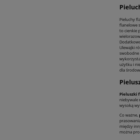
Pieluc
Pieluchy fl
flanelowe 
to cienkie
wielorazow
Dodatkowo, 
Ulewajki r
swobodne p
wykorzysta
użytku i n
dla środow
Pielus
Pieluszki 
niebywale 
wysoką wyt
Co ważne,
prasowania
między inny
można prop