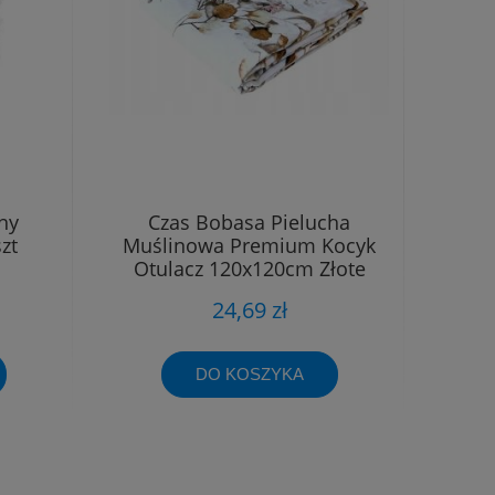
hy
Czas Bobasa Pielucha
zt
Muślinowa Premium Kocyk
Otulacz 120x120cm Złote
Kwiaty 0509
24,69 zł
DO KOSZYKA