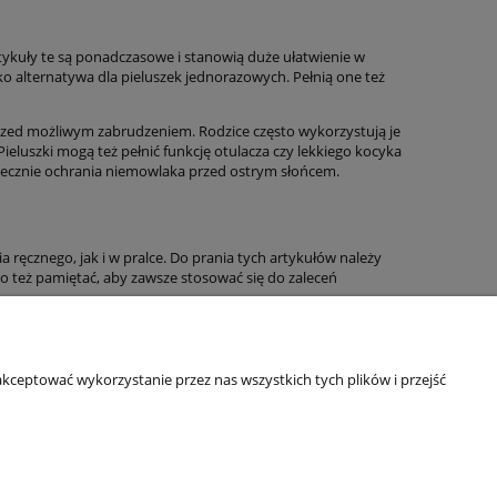
ykuły te są ponadczasowe i stanowią duże ułatwienie w
ako alternatywa dla pieluszek jednorazowych. Pełnią one też
przed możliwym zabrudzeniem. Rodzice często wykorzystują je
Pieluszki mogą też pełnić funkcję otulacza czy lekkiego kocyka
utecznie ochrania niemowlaka przed ostrym słońcem.
 ręcznego, jak i w pralce. Do prania tych artykułów należy
o też pamiętać, aby zawsze stosować się do zaleceń
Informacje o sklepie
kceptować wykorzystanie przez nas wszystkich tych plików i przejść
O firmie
Odbiory osobiste
Dane kontaktowe