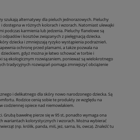
rzy szukają alternatywy dla pieluch jednorazowych. Pieluchy
 i dostępna w różnych kolorach i wzorach. Natomiast ulewajki
mi podczas karmienia lub jedzenia. Pieluchy flanelowe są
ci odpadów i kosztów związanych z pielęgnacją dziecka.
skóry dziecka i zmniejszają ryzyko wystąpienia podrażnień.
a zapewnia ochronę przed plamami, a także pozwala na
 dzieckiem, gdyż można je łatwo schować w torbie i
ajki są ekologicznym rozwiązaniem, ponieważ są wielokrotnego
 tych tradycyjnych rozwiązań pomaga zmniejszyć obciążenie
cznego i delikatnego dla skóry nowo narodzonego dziecka. Są
omfortu. Rodzice cenią sobie te produkty ze względu na
 w codziennej opiece nad niemowlakiem.
i. Grubą bawełnę pierze się w 95 st, ponadto wymaga ona
nych wariantach kolorystycznych i wzorach. Można wybierać
rząt (np. królik, panda, miś, jeż, sarna, lis, owca). Znaleźć tu