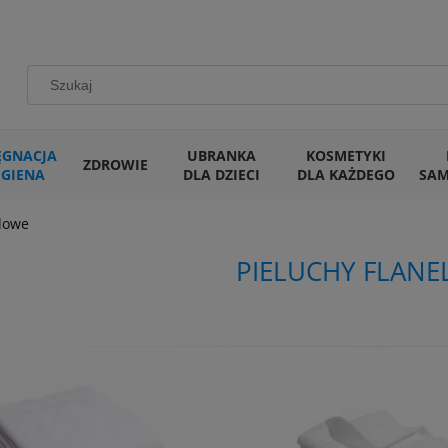
ĘGNACJA
UBRANKA
KOSMETYKI
ZDROWIE
IGIENA
DLA DZIECI
DLA KAŻDEGO
SA
elowe
PIELUCHY FLAN