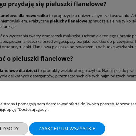
go przydają się pieluszki flanelowe?
flanelowe dla noworodka
to propozycje o uniwersalnym zastosowaniu. Art
 niemowlakiem. Praktyczne
pieluchy flanelowe
sprawdzają się nie tylko j
e funkcje.
ć do wycierania twarzy oraz rączek maluszka. Ochraniają też jego ubranie 
zabezpieczenia łóżeczka przed wilgocią, czy też jako podkład do przewijania. 
ni oraz przytulanki. Flanelowa pieluszka po zawieszeniu na budkę wózka sk
ać o pieluszki flanelowe?
flanelowe dla dzieci
to produkty wielokrotnego użytku. Nadają się do prania
ynie delikatnych detergentów, przeznaczonych dla tych najmłodszych. Wart
a.
akupów
Moje konto
nie strony i pomagają nam dostosować ofertę do Twoich potrzeb. Możesz zaa
jąc opcję "Dostosuj zgody".
Twoje zamówienia
klamacje
Ustawienia konta
J ZGODY
ZAAKCEPTUJ WSZYSTKIE
ywatności
Przechowalnia