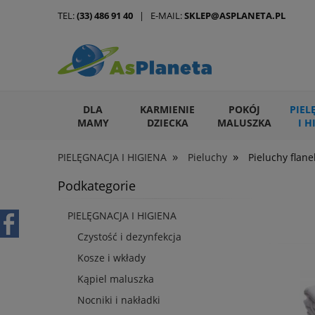
TEL:
(33) 486 91 40
| E-MAIL:
SKLEP@ASPLANETA.PL
DLA
KARMIENIE
POKÓJ
PIEL
MAMY
DZIECKA
MALUSZKA
I H
»
»
PIELĘGNACJA I HIGIENA
Pieluchy
Pieluchy flan
ARTYKUŁY DLA ZWIERZĄT
Podkategorie
PIELĘGNACJA I HIGIENA
Czystość i dezynfekcja
Kosze i wkłady
Kąpiel maluszka
Nocniki i nakładki