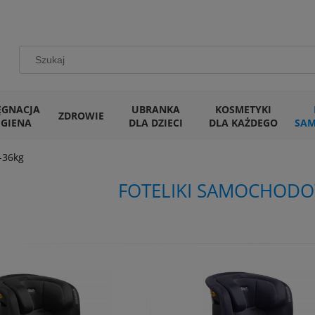
ĘGNACJA
UBRANKA
KOSMETYKI
ZDROWIE
IGIENA
DLA DZIECI
DLA KAŻDEGO
SA
-36kg
FOTELIKI SAMOCHODO