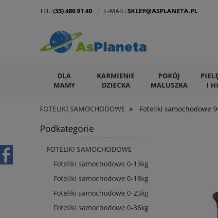
TEL:
(33) 486 91 40
| E-MAIL:
SKLEP@ASPLANETA.PL
DLA
KARMIENIE
POKÓJ
PIEL
MAMY
DZIECKA
MALUSZKA
I H
»
FOTELIKI SAMOCHODOWE
Foteliki samochodowe 9
ARTYKUŁY DLA ZWIERZĄT
Podkategorie
FOTELIKI SAMOCHODOWE
Foteliki samochodowe 0-13kg
Foteliki samochodowe 0-18kg
Foteliki samochodowe 0-25kg
Foteliki samochodowe 0-36kg