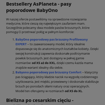
Bestsellery AsPlaneta - pasy
poporodowe BabyOno
W naszej ofercie postawiliśmy na sprawdzone rozwiązania
medyczne, które cieszą się największym zaufaniem mam.
Szczególnie polecamy dwa modele pasów brzusznych, które
pomogą Ci przetrwać połóg w pełnym komforcie:
BabyOno poporodowy pas brzuszny Profilowany
EXPERT
– to zaawansowany model, który idealnie
dopasowuje się do anatomicznych kształtów kobiety. Dzięki
swojej konstrukcji zapewnia doskonałe podtrzymanie
powłok brzusznych. Jest dostępny w pełnej gamie
rozmiarów:
od XS aż do XXL
, dzięki czemu każda mama
znajdzie wariant idealny dla siebie.
Babyono poporodowy pas brzuszny Comfort
– klasyczny
pas ściągający, który kładzie nacisk na wygodę codziennego
użytkowania. Jest miękki, przewiewny i doskonale stabilizuje
brzuch po porodach siłami natury oraz operacyjnych.
Model ten oferujemy w rozmiarach
od XS do XL
.
Bielizna po cesarskim cięciu -