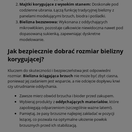
Majtki korygujące z wysokim stanem:
Doskonałe pod
codzienne ubrania. Łączą funkcję tradycyjnej bielizny z
panelami modelującymi brzuch, biodra i pośladki.
Bielizna bezszwowa:
Wykonana z oddychających
mikrowłókien, pozostaje całkowicie niewidoczna nawet pod
dopasowaną sukienką, zapewniając dyskretne
modelowanie.
Jak bezpiecznie dobrać rozmiar bielizny
korygującej?
Kluczem do skuteczności i bezpieczeństwa jest odpowiedni
rozmiar.
Bielizna ściągająca brzuch
nie może być zbyt ciasna,
ponieważ jej zadaniem jest wsparcie, a nie odcięcie dopływu krwi
czy utrudnianie oddychania.
Zawsze mierz obwód brzucha i bioder przed zakupem.
Wybieraj produkty z
oddychających materiałów
, które
zapobiegają odparzeniom (szczególnie ważne latem!).
Pamiętaj, że pasy brzuszne najlepiej zakładać w pozycji
leżącej, co pozwala na optymalne ułożenie powłok
brzusznych przed ich stabilizacją.