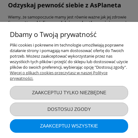
Odzyskaj pewność siebie z AsPlaneta
Wiemy, że samopoczucie mamy jest równie ważne jak jej zdrowie
fizyczne. Nasza
bielizna modelująca sylwetkę po ciąży
pozwala
poczuć się pewniej we własnym ciele już od pierwszych dni połogu.
Dbamy o Twoją prywatność
Dzięki zaawansowanym technologią kompresji, możesz cieszyć się
macierzyństwem, wiedząc, że Twoje ciało otrzymuje najlepszą
możliwą opiekę.
Pliki cookies i pokrewne im technologie umożliwiają poprawne
działanie strony i pomagają nam dostosować ofertę do Twoich
Wybierz sprawdzone rozwiązania i wróć do formy w swoim
potrzeb. Możesz zaakceptować wykorzystanie przez nas
tempie.
wszystkich tych plików i przejść do sklepu lub dostosować użycie
plików do swoich preferencji, wybierając opcję "Dostosuj zgody".
Więcej o plikach cookies przeczytasz w naszej Polityce
prywatności.
Przydatne linki
ZAAKCEPTUJ TYLKO NIEZBĘDNE
Warunki zakupów
DOSTOSUJ ZGODY
Moje konto
ZAAKCEPTUJ WSZYSTKIE
Informacje o sklepie