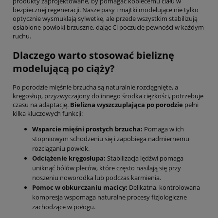
produkty zaprojektowane, by pomagać kobiecemu ciału w
bezpiecznej regeneracji. Nasze pasy i majtki modelujące nie tylko
optycznie wysmuklają sylwetkę, ale przede wszystkim stabilizują
osłabione powłoki brzuszne, dając Ci poczucie pewności w każdym
ruchu.
Dlaczego warto stosować bieliznę
modelującą po ciąży?
Po porodzie mięśnie brzucha są naturalnie rozciągnięte, a
kręgosłup, przyzwyczajony do innego środka ciężkości, potrzebuje
czasu na adaptację.
Bielizna wyszczuplająca po porodzie
pełni
kilka kluczowych funkcji:
Wsparcie mięśni prostych brzucha:
Pomaga w ich
stopniowym schodzeniu się i zapobiega nadmiernemu
rozciąganiu powłok.
Odciążenie kręgosłupa:
Stabilizacja lędźwi pomaga
uniknąć bólów pleców, które często nasilają się przy
noszeniu noworodka lub podczas karmienia.
Pomoc w obkurczaniu macicy:
Delikatna, kontrolowana
kompresja wspomaga naturalne procesy fizjologiczne
zachodzące w połogu.