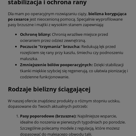
stabilizacja i ochrona rany
Dla mam po operacyjnym rozwiązaniu ciąży,
bielizna korygująca
po cesarce
jest nieocenioną pomocą. Specjalnie wyprofilowane
pasy brzuszne i majtki z wysokim stanem zapewniają:
Ochronę blizny:
Chronią wrażliwe miejsce przed
ocieraniem przez odzież zewnętrzną.
Poczucie "trzymania" brzucha:
Redukują lęk przed
rozejściem się rany przy kaszlu, śmiechu czy podnoszeniu
maluszka.
Zmniejszenie bólów pooperacyjnych:
Dzięki stabilizacji
tkanki miękkie szybciej się regenerują, co ułatwia pionizację i
codzienne funkcjonowanie.
Rodzaje bielizny ściągającej
W naszej ofercie znajdziesz produkty o różnym stopniu ucisku,
dopasowane do Twoich aktualnych potrzeb:
Pasy poporodowe (brzuszne):
Najsilniejsze wsparcie,
idealne do noszenia w pierwszych tygodniach po porodzie.
Szczególnie polecamy modele z regulacją, które możesz
dopasować do malejącego obwodu talii.