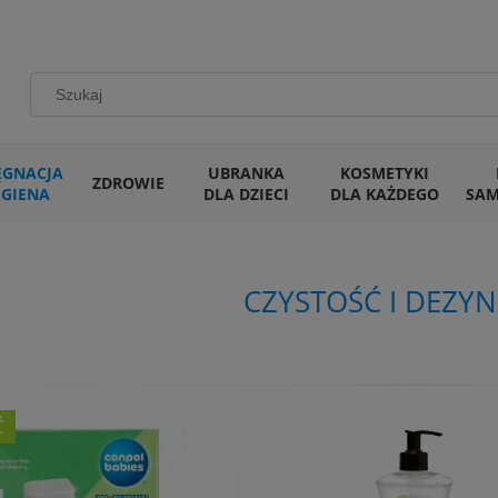
ĘGNACJA
UBRANKA
KOSMETYKI
ZDROWIE
IGIENA
DLA DZIECI
DLA KAŻDEGO
SA
CZYSTOŚĆ I DEZYN
Ć