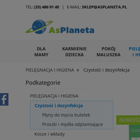
TEL:
(33) 486 91 40
| E-MAIL:
SKLEP@ASPLANETA.PL
DLA
KARMIENIE
POKÓJ
PIEL
MAMY
DZIECKA
MALUSZKA
I H
»
PIELĘGNACJA I HIGIENA
Czystość i dezynfekcja
ARTYKUŁY DLA ZWIERZĄT
Podkategorie
PIELĘGNACJA I HIGIENA
Czystość i dezynfekcja
Płyny do mycia butelek
NOWOŚ
Proszki i mydła odplamiające
Kosze i wkłady