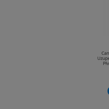
Can
Uzupe
Pł