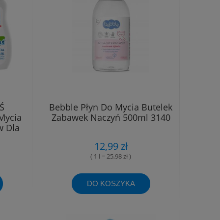
Ś
Bebble Płyn Do Mycia Butelek
 Mycia
Zabawek Naczyń 500ml 3140
w Dla
12,99 zł
( 1 l = 25,98 zł )
DO KOSZYKA