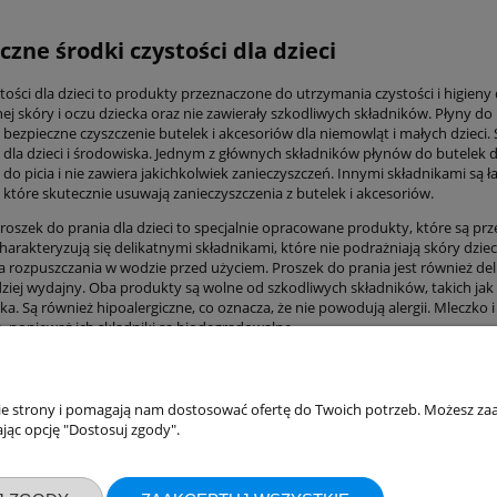
czne środki czystości dla dzieci
tości dla dzieci to produkty przeznaczone do utrzymania czystości i higieny
nej skóry i oczu dziecka oraz nie zawierały szkodliwych składników. Płyny do
 bezpieczne czyszczenie butelek i akcesoriów dla niemowląt i małych dzieci
dla dzieci i środowiska. Jednym z głównych składników płynów do butelek dl
do picia i nie zawiera jakichkolwiek zanieczyszczeń. Innymi składnikami są 
 które skutecznie usuwają zanieczyszczenia z butelek i akcesoriów.
proszek do prania dla dzieci to specjalnie opracowane produkty, które są pr
arakteryzują się delikatnymi składnikami, które nie podrażniają skóry dzieck
 rozpuszczania w wodzie przed użyciem. Proszek do prania jest również deli
dziej wydajny. Oba produkty są wolne od szkodliwych składników, takich jak 
ka. Są również hipoalergiczne, co oznacza, że nie powodują alergii. Mleczko i
, ponieważ ich składniki są biodegradowalne.
akupów
Moje konto
nie strony i pomagają nam dostosować ofertę do Twoich potrzeb. Możesz zaa
jąc opcję "Dostosuj zgody".
Twoje zamówienia
klamacje
Ustawienia konta