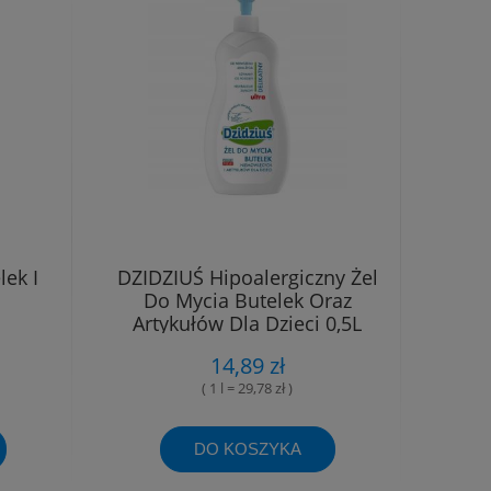
ek I
DZIDZIUŚ Hipoalergiczny Żel
Do Mycia Butelek Oraz
Artykułów Dla Dzieci 0,5L
14,89 zł
( 1 l = 29,78 zł )
DO KOSZYKA