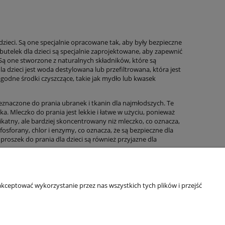
 dzieci. Są one specjalnie opracowane tak, aby były bezpieczne
 butelek dla dzieci są specjalnie zaprojektowane, aby zapewnić
. Są one stworzone z naturalnych składników, które są
a dzieci jest woda destylowana lub przefiltrowana, która jest
łagodne środki czyszczące, takie jak mydło lub kwasek
zeznaczone do prania ubranek i tkanin dla najmłodszych. Te
a. Mleczko do prania jest lekkie i łatwe w użyciu, ponieważ
katny, ale bardziej skoncentrowany niż mleczko, co oznacza,
fosforany, chlor i enzymy, co oznacza, że są bezpieczne dla
 proszek do prania dla dzieci są również przyjazne dla
Informacje o sklepie
kceptować wykorzystanie przez nas wszystkich tych plików i przejść
O firmie
Odbiory osobiste