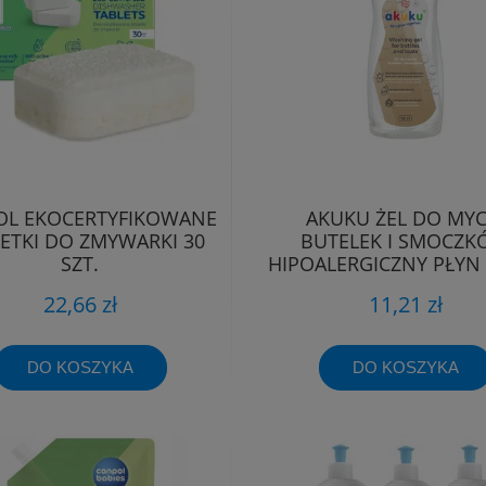
OL EKOCERTYFIKOWANE
AKUKU ŻEL DO MYC
ETKI DO ZMYWARKI 30
BUTELEK I SMOCZ
SZT.
HIPOALERGICZNY PŁYN
+ POMPKA
22,66 zł
11,21 zł
DO KOSZYKA
DO KOSZYKA