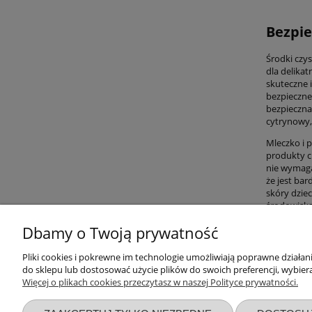
Bezpie
Środki czys
dla delikat
skuteczne i
bezpieczne 
bezpieczna 
cytrynowy,
Mleczko i 
produkty ch
nie wymaga
że jest bar
skóry dziec
środowiska
Dbamy o Twoją prywatność
Przydatne linki
Warunki z
Pliki cookies i pokrewne im technologie umożliwiają poprawne działa
do sklepu lub dostosować użycie plików do swoich preferencji, wybiera
Więcej o plikach cookies przeczytasz w naszej Polityce prywatności.
Nowości
Regulaminy
Promocje
Zwroty i re