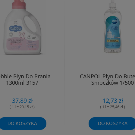
bble Płyn Do Prania
CANPOL Płyn Do Butel
1300ml 3157
Smoczków 1/500
37,89 zł
12,73 zł
( 1 l = 29,15 zł )
( 1 l = 25,46 zł )
DO KOSZYKA
DO KOSZYKA