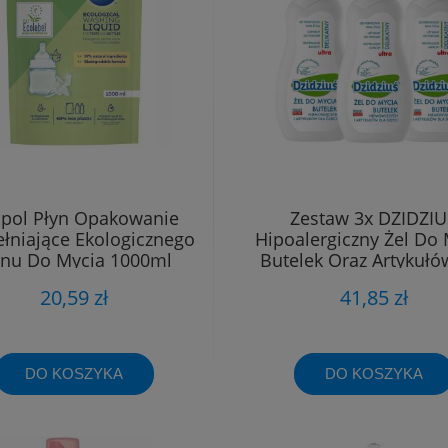
pol Płyn Opakowanie
Zestaw 3x DZIDZIU
łniające Ekologicznego
Hipoalergiczny Żel Do
ynu Do Mycia 1000ml
Butelek Oraz Artykułó
Dzieci 0,5L
20,59 zł
41,85 zł
DO KOSZYKA
DO KOSZYKA