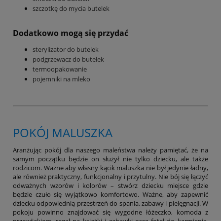
szczotkę do mycia butelek
Dodatkowo mogą się przydać
sterylizator do butelek
podgrzewacz do butelek
termoopakowanie
pojemniki na mleko
POKÓJ MALUSZKA
Aranżując pokój dla naszego maleństwa należy pamiętać, że na
samym początku będzie on służył nie tylko dziecku, ale także
rodzicom. Ważne aby własny kącik maluszka nie był jedynie ładny,
ale również praktyczny, funkcjonalny i przytulny. Nie bój się łączyć
odważnych wzorów i kolorów – stwórz dziecku miejsce gdzie
będzie czuło się wyjątkowo komfortowo. Ważne, aby zapewnić
dziecku odpowiednią przestrzeń do spania, zabawy i pielęgnacji. W
pokoju powinno znajdować się wygodne łóżeczko, komoda z
przewijakiem, regał na książki i zabawki oraz fotel do karmienia.