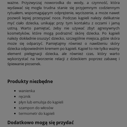
ważne. Przyzwyczaj noworodka do wody, a czynność, która
wydawać się mogła trudna stanie się przyjemnym codziennym
rytuałem, wspomagającym odprężenie, wyciszenie, a może nawet
pozwoli lepiej przesypiać noce. Podczas kąpieli należy delikatnie
myć ciało dziecka, unikając przy tym kontaktu z oczami i jamą
ustną. Warto pamiętać, żeby nie używać zbyt agresywnych
kosmetyków, które mogą podrażnić skórę dziecka. Po kąpieli
należy dokładnie osuszyć dziecko, szczególnie miejsca, gdzie skóra
może się odparzyć. Pamiętajmy również o nawilżeniu skóry
dziecka odpowiednim kremem po kąpieli. Kąpiel to nie tylko ważny
element pielęgnacji dziecka, ale również czas, który warto
wykorzystać na tworzenie relacji z dzieckiem poprzez zabawę i
śpiewanie piosenek.
Produkty niezbędne
wanienka
ręcznik
płyn lub emulsja do kąpieli
szampon do włosów
termometr do kąpieli
Dodatkowo mogą się przydać