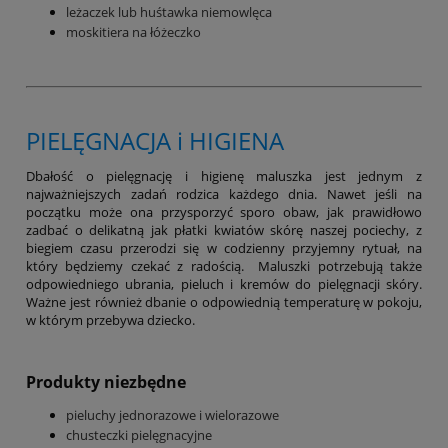
leżaczek lub huśtawka niemowlęca
moskitiera na łóżeczko
PIELĘGNACJA i HIGIENA
Dbałość o pielęgnację i higienę maluszka jest jednym z
najważniejszych zadań rodzica każdego dnia. Nawet jeśli na
początku może ona przysporzyć sporo obaw, jak prawidłowo
zadbać o delikatną jak płatki kwiatów skórę naszej pociechy, z
biegiem czasu przerodzi się w codzienny przyjemny rytuał, na
który będziemy czekać z radością. Maluszki potrzebują także
odpowiedniego ubrania, pieluch i kremów do pielęgnacji skóry.
Ważne jest również dbanie o odpowiednią temperaturę w pokoju,
w którym przebywa dziecko.
Produkty niezbędne
pieluchy jednorazowe i wielorazowe
chusteczki pielęgnacyjne