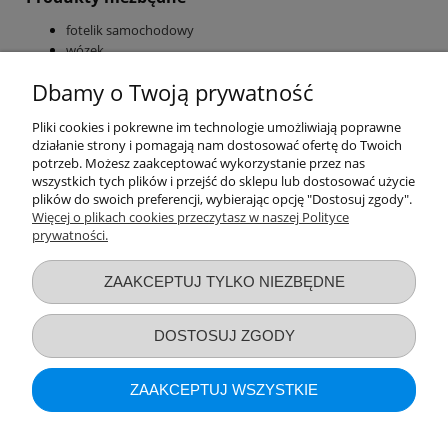
fotelik samochodowy
wózek
Dodatkowo mogą się przydać
Dbamy o Twoją prywatność
torba do wózka
Pliki cookies i pokrewne im technologie umożliwiają poprawne
akcesoria do fotelika
działanie strony i pomagają nam dostosować ofertę do Twoich
akcesoria do wózka
potrzeb. Możesz zaakceptować wykorzystanie przez nas
wszystkich tych plików i przejść do sklepu lub dostosować użycie
plików do swoich preferencji, wybierając opcję "Dostosuj zgody".
Więcej o plikach cookies przeczytasz w naszej Polityce
prywatności.
Przydatne linki
ZAAKCEPTUJ TYLKO NIEZBĘDNE
Warunki zakupów
DOSTOSUJ ZGODY
Moje konto
ZAAKCEPTUJ WSZYSTKIE
Informacje o sklepie