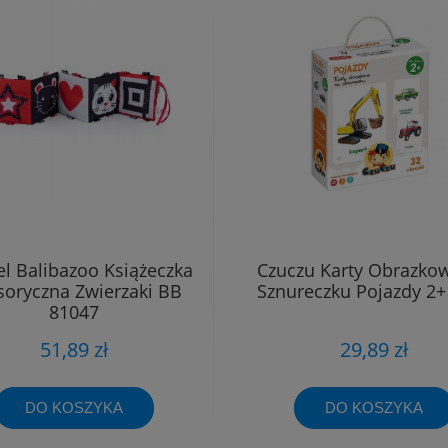
l Balibazoo Książeczka
Czuczu Karty Obrazko
soryczna Zwierzaki BB
Sznureczku Pojazdy 2+
81047
51,89 zł
29,89 zł
DO KOSZYKA
DO KOSZYKA