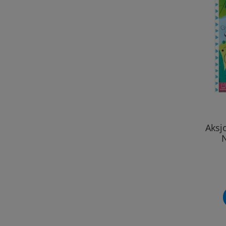
Aksj
N