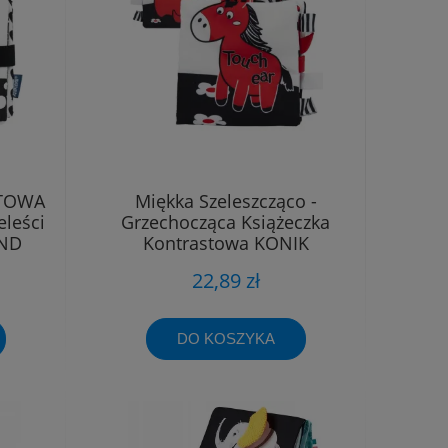
STOWA
Miękka Szeleszcząco -
eleści
Grzechocząca Książeczka
AND
Kontrastowa KONIK
BOCIOLAND
22,89 zł
DO KOSZYKA