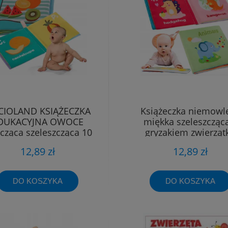
CIOLAND KSIĄŻECZKA
Książeczka niemowl
DUKACYJNA OWOCE
miękka szeleszcząca
zcząca szeleszcząca 10
gryzakiem zwierząt
stron 3+
Bocioland
12,89 zł
12,89 zł
DO KOSZYKA
DO KOSZYKA