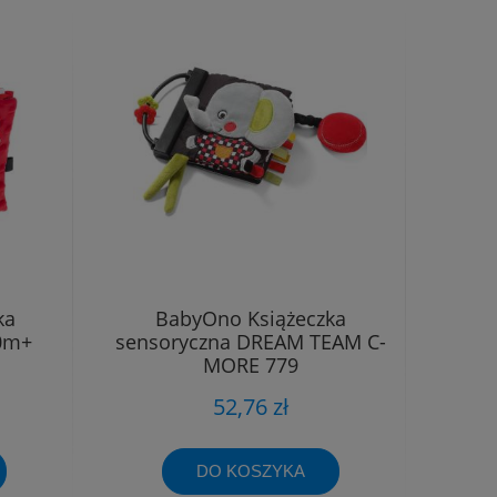
ka
BabyOno Książeczka
0m+
sensoryczna DREAM TEAM C-
MORE 779
52,76 zł
DO KOSZYKA