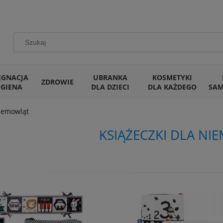
ĘGNACJA
UBRANKA
KOSMETYKI
ZDROWIE
IGIENA
DLA DZIECI
DLA KAŻDEGO
SA
niemowląt
KSIĄŻECZKI DLA NI