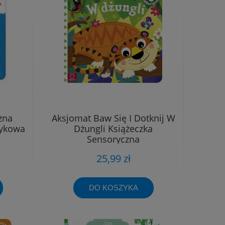
zna
Aksjomat Baw Się I Dotknij W
tykowa
Dżungli Książeczka
Sensoryczna
25,99 zł
DO KOSZYKA