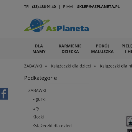
TEL:
(33) 486 91 40
| E-MAIL:
SKLEP@ASPLANETA.PL
DLA
KARMIENIE
POKÓJ
PIEL
MAMY
DZIECKA
MALUSZKA
I H
»
»
ZABAWKI
Książeczki dla dzieci
Książeczki dla 
ARTYKUŁY DLA ZWIERZĄT
Podkategorie
ZABAWKI
Figurki
Gry
Klocki
Książeczki dla dzieci