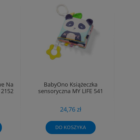
we Na
BabyOno Książeczka
 2152
sensoryczna MY LIFE 541
24,76 zł
DO KOSZYKA