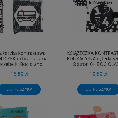
iążeczka kontrastowa
KSIĄŻECZKA KONTRA
LICZEK ochraniacz na
EDUKACYJNA cyferki sz
zczebelki Bocioland
8 stron 0+ BOCIOL
16,89 zł
19,89 zł
DO KOSZYKA
DO KOSZYKA