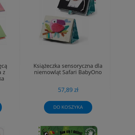
ęcą
Książeczka sensoryczna dla
 z
niemowląt Safari BabyOno
ka
57,89 zł
DO KOSZYKA