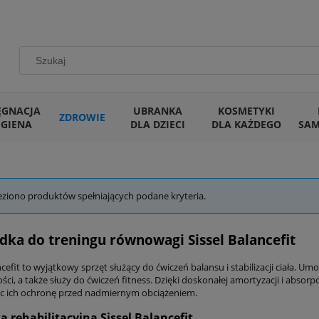
ĘGNACJA
UBRANKA
KOSMETYKI
ZDROWIE
IGIENA
DLA DZIECI
DLA KAŻDEGO
SA
eziono produktów spełniających podane kryteria.
dka do treningu równowagi Sissel Balancefit
ncefit to wyjątkowy sprzęt służący do ćwiczeń balansu i stabilizacji ciała. Um
ci, a także służy do ćwiczeń fitness. Dzięki doskonałej amortyzacji i absorpc
c ich ochronę przed nadmiernym obciążeniem.
 rehabilitacyjna Sissel Balancefit