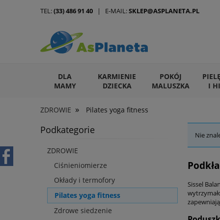
TEL:
(33) 486 91 40
| E-MAIL:
SKLEP@ASPLANETA.PL
DLA
KARMIENIE
POKÓJ
PIEL
MAMY
DZIECKA
MALUSZKA
I H
»
ZDROWIE
Pilates yoga fitness
ARTYKUŁY DLA ZWIERZĄT
Podkategorie
Nie znal
ZDROWIE
Podkła
Ciśnieniomierze
Okłady i termofory
Sissel Bala
wytrzymałoś
Pilates yoga fitness
zapewniają
Zdrowe siedzenie
Poduszka