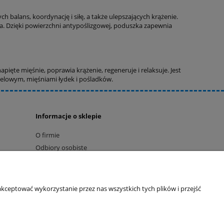
h balans, koordynację i siłę, a także ulepszających krążenie.
a. Dzięki powierzchni antypoślizgowej, poduszka zapewnia
pięte mięśnie, poprawia krążenie, regeneruje i relaksuje. Jest
elowym, mięśniami łydek i pośladków.
Informacje o sklepie
O firmie
Odbiory osobiste
Dane kontaktowe
Kontakt
kceptować wykorzystanie przez nas wszystkich tych plików i przejść