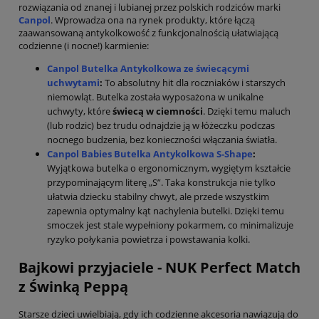
rozwiązania od znanej i lubianej przez polskich rodziców marki
Canpol
. Wprowadza ona na rynek produkty, które łączą
zaawansowaną antykolkowość z funkcjonalnością ułatwiającą
codzienne (i nocne!) karmienie:
Canpol Butelka Antykolkowa ze świecącymi
uchwytami
:
To absolutny hit dla roczniaków i starszych
niemowląt. Butelka została wyposażona w unikalne
uchwyty, które
świecą w ciemności
. Dzięki temu maluch
(lub rodzic) bez trudu odnajdzie ją w łóżeczku podczas
nocnego budzenia, bez konieczności włączania światła.
Canpol Babies Butelka Antykolkowa S-Shape
:
Wyjątkowa butelka o ergonomicznym, wygiętym kształcie
przypominającym literę „S”. Taka konstrukcja nie tylko
ułatwia dziecku stabilny chwyt, ale przede wszystkim
zapewnia optymalny kąt nachylenia butelki. Dzięki temu
smoczek jest stale wypełniony pokarmem, co minimalizuje
ryzyko połykania powietrza i powstawania kolki.
Bajkowi przyjaciele - NUK Perfect Match
z Świnką Peppą
Starsze dzieci uwielbiają, gdy ich codzienne akcesoria nawiązują do