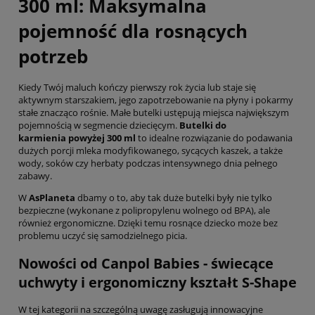
300 ml: Maksymalna
pojemność dla rosnących
potrzeb
Kiedy Twój maluch kończy pierwszy rok życia lub staje się
aktywnym starszakiem, jego zapotrzebowanie na płyny i pokarmy
stałe znacząco rośnie. Małe butelki ustępują miejsca największym
pojemnością w segmencie dziecięcym.
Butelki do
karmienia powyżej 300 ml
to idealne rozwiązanie do podawania
dużych porcji mleka modyfikowanego, sycących kaszek, a także
wody, soków czy herbaty podczas intensywnego dnia pełnego
zabawy.
W
AsPlaneta
dbamy o to, aby tak duże butelki były nie tylko
bezpieczne (wykonane z polipropylenu wolnego od BPA), ale
również ergonomiczne. Dzięki temu rosnące dziecko może bez
problemu uczyć się samodzielnego picia.
Nowości od Canpol Babies - świecące
uchwyty i ergonomiczny kształt S-Shape
W tej kategorii na szczególną uwagę zasługują innowacyjne