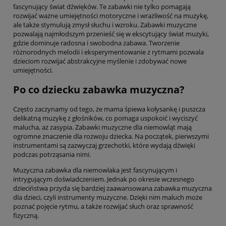
fascynujący świat dźwięków. Te zabawki nie tylko pomagają
rozwijać ważne umiejętności motoryczne i wrażliwość na muzykę,
ale także stymulują zmysł słuchu i wzroku. Zabawki muzyczne
pozwalają najmłodszym przenieść się w ekscytujący świat muzyki,
gdzie dominuje radosna i swobodna zabawa. Tworzenie
różnorodnych melodii i eksperymentowanie z rytmami pozwala
dzieciom rozwijać abstrakcyjne myślenie i zdobywać nowe
umiejętności.
Po co dziecku zabawka muzyczna?
Często zaczynamy od tego, że mama śpiewa kołysankę i puszcza
delikatną muzykę z głośników, co pomaga uspokoić i wyciszyć
malucha, aż zasypia. Zabawki muzyczne dla niemowląt mają
ogromne znaczenie dla rozwoju dziecka. Na początek, pierwszymi
instrumentami są zazwyczaj grzechotki, które wydają dźwięki
podczas potrząsania nimi.
Muzyczna zabawka dla niemowlaka jest fascynującym i
intrygującym doświadczeniem. Jednak po okresie wczesnego
dzieciństwa przyda się bardziej zaawansowana zabawka muzyczna
dla dzieci, czyli instrumenty muzyczne. Dzięki nim maluch może
poznać pojęcie rytmu, a także rozwijać słuch oraz sprawność
fizyczną.