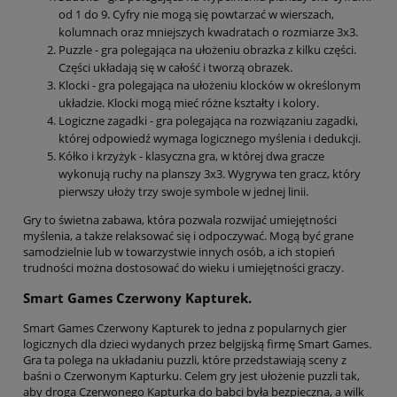
od 1 do 9. Cyfry nie mogą się powtarzać w wierszach,
kolumnach oraz mniejszych kwadratach o rozmiarze 3x3.
Puzzle - gra polegająca na ułożeniu obrazka z kilku części.
Części układają się w całość i tworzą obrazek.
Klocki - gra polegająca na ułożeniu klocków w określonym
układzie. Klocki mogą mieć różne kształty i kolory.
Logiczne zagadki - gra polegająca na rozwiązaniu zagadki,
której odpowiedź wymaga logicznego myślenia i dedukcji.
Kółko i krzyżyk - klasyczna gra, w której dwa gracze
wykonują ruchy na planszy 3x3. Wygrywa ten gracz, który
pierwszy ułoży trzy swoje symbole w jednej linii.
Gry to świetna zabawa, która pozwala rozwijać umiejętności
myślenia, a także relaksować się i odpoczywać. Mogą być grane
samodzielnie lub w towarzystwie innych osób, a ich stopień
trudności można dostosować do wieku i umiejętności graczy.
Smart Games Czerwony Kapturek.
Smart Games Czerwony Kapturek to jedna z popularnych gier
logicznych dla dzieci wydanych przez belgijską firmę Smart Games.
Gra ta polega na układaniu puzzli, które przedstawiają sceny z
baśni o Czerwonym Kapturku. Celem gry jest ułożenie puzzli tak,
aby droga Czerwonego Kapturka do babci była bezpieczna, a wilk