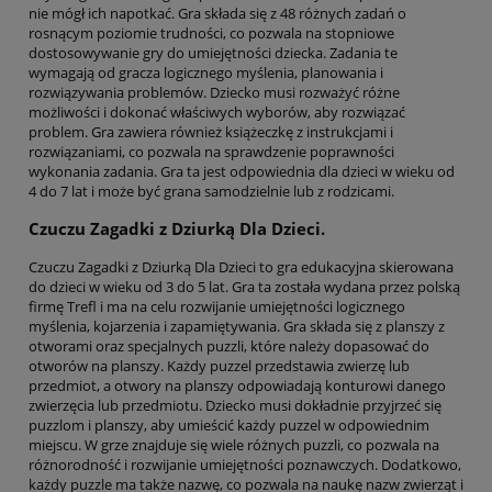
nie mógł ich napotkać. Gra składa się z 48 różnych zadań o
rosnącym poziomie trudności, co pozwala na stopniowe
dostosowywanie gry do umiejętności dziecka. Zadania te
wymagają od gracza logicznego myślenia, planowania i
rozwiązywania problemów. Dziecko musi rozważyć różne
możliwości i dokonać właściwych wyborów, aby rozwiązać
problem. Gra zawiera również książeczkę z instrukcjami i
rozwiązaniami, co pozwala na sprawdzenie poprawności
wykonania zadania. Gra ta jest odpowiednia dla dzieci w wieku od
4 do 7 lat i może być grana samodzielnie lub z rodzicami.
Czuczu Zagadki z Dziurką Dla Dzieci.
Czuczu Zagadki z Dziurką Dla Dzieci to gra edukacyjna skierowana
do dzieci w wieku od 3 do 5 lat. Gra ta została wydana przez polską
firmę Trefl i ma na celu rozwijanie umiejętności logicznego
myślenia, kojarzenia i zapamiętywania. Gra składa się z planszy z
otworami oraz specjalnych puzzli, które należy dopasować do
otworów na planszy. Każdy puzzel przedstawia zwierzę lub
przedmiot, a otwory na planszy odpowiadają konturowi danego
zwierzęcia lub przedmiotu. Dziecko musi dokładnie przyjrzeć się
puzzlom i planszy, aby umieścić każdy puzzel w odpowiednim
miejscu. W grze znajduje się wiele różnych puzzli, co pozwala na
różnorodność i rozwijanie umiejętności poznawczych. Dodatkowo,
każdy puzzle ma także nazwę, co pozwala na naukę nazw zwierząt i