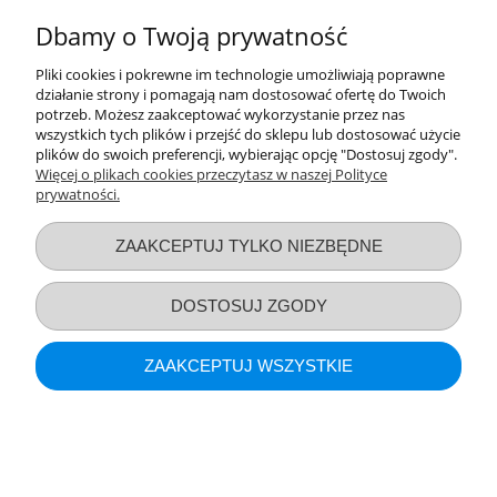
POKAŻ PEŁNĄ WERSJĘ STRONY
Dbamy o Twoją prywatność
Sklep internetowy Shoper.pl
Pliki cookies i pokrewne im technologie umożliwiają poprawne
działanie strony i pomagają nam dostosować ofertę do Twoich
potrzeb. Możesz zaakceptować wykorzystanie przez nas
wszystkich tych plików i przejść do sklepu lub dostosować użycie
plików do swoich preferencji, wybierając opcję "Dostosuj zgody".
Więcej o plikach cookies przeczytasz w naszej Polityce
prywatności.
ZAAKCEPTUJ TYLKO NIEZBĘDNE
DOSTOSUJ ZGODY
ZAAKCEPTUJ WSZYSTKIE