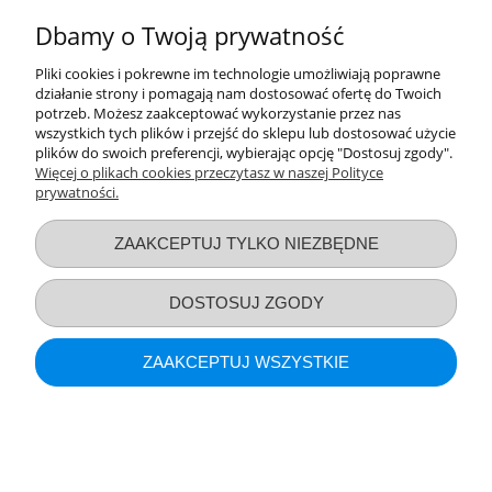
Moje konto
Dbamy o Twoją prywatność
Pliki cookies i pokrewne im technologie umożliwiają poprawne
Informacje o sklepie
działanie strony i pomagają nam dostosować ofertę do Twoich
potrzeb. Możesz zaakceptować wykorzystanie przez nas
wszystkich tych plików i przejść do sklepu lub dostosować użycie
POKAŻ PEŁNĄ WERSJĘ STRONY
plików do swoich preferencji, wybierając opcję "Dostosuj zgody".
Więcej o plikach cookies przeczytasz w naszej Polityce
Sklep internetowy Shoper.pl
prywatności.
ZAAKCEPTUJ TYLKO NIEZBĘDNE
DOSTOSUJ ZGODY
ZAAKCEPTUJ WSZYSTKIE