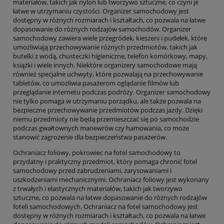
materiałów, takich jak nylon lub tworzywo sztuczne, co czyni je
łatwe w utrzymaniu czystości. Organizer samochodowy jest
dostępny w różnych rozmiarach i kształtach, co pozwala na łatwe
dopasowanie do różnych rodzajów samochodów. Organizer
samochodowy zawiera wiele przegródek, kieszeni i pudełek, które
umożliwiają przechowywanie różnych przedmiotów, takich jak
butelki z wodą, chusteczki higieniczne, telefon komórkowy, mapy,
książki i wiele innych. Niektóre organizery samochodowe mają
również specjalne uchwyty, które pozwalają na przechowywanie
tabletów, co umożliwia pasażerom oglądanie filmów lub
przeglądanie internetu podczas podróży. Organizer samochodowy
nie tylko pomaga w utrzymaniu porządku, ale także pozwala na
bezpieczne przechowywanie przedmiotów podczas jazdy. Dzięki
niemu przedmioty nie będą przemieszczać się po samochodzie
podczas gwałtownych manewrów czy hamowania, co może
stanowić zagrożenie dla bezpieczeństwa pasażerów.
Ochraniacz foliowy, pokrowiec na fotel samochodowy to
przydatny i praktyczny przedmiot, który pomaga chronić fotel
samochodowy przed zabrudzeniami, zarysowaniami i
uszkodzeniami mechanicznymi. Ochraniacz foliowy jest wykonany
z trwałych i elastycznych materiałów, takich jak tworzywo
sztuczne, co pozwala na łatwe dopasowanie do różnych rodzajów
foteli samochodowych. Ochraniacz na fotel samochodowy jest
dostępny w różnych rozmiarach i kształtach, co pozwala na łatwe