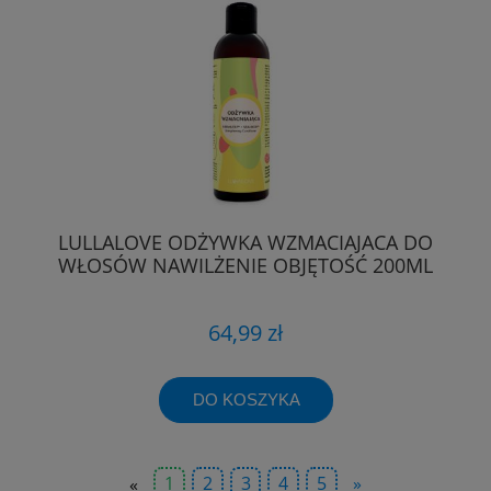
LULLALOVE ODŻYWKA WZMACIAJACA DO
WŁOSÓW NAWILŻENIE OBJĘTOŚĆ 200ML
64,99 zł
DO KOSZYKA
«
1
2
3
4
5
»