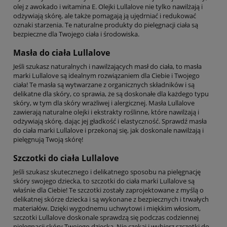
olej z awokado i witamina E. Olejki Lullalove nie tylko nawilżają i
odżywiają skórę, ale także pomagają ją ujędrniać i redukować
oznaki starzenia. Te naturalne produkty do pielęgnacji ciała są
bezpieczne dla Twojego ciała i środowiska.
Masła do ciała Lullalove
Jeśli szukasz naturalnych i nawilżających masł do ciała, to masła
marki Lullalove są idealnym rozwiązaniem dla Ciebie i Twojego
ciała! Te masła są wytwarzane z organicznych składników i są
delikatne dla skóry, co sprawia, że są doskonałe dla każdego typu
skóry, w tym dla skóry wrażliwej i alergicznej. Masła Lullalove
zawierają naturalne olejki i ekstrakty roślinne, które nawilżają i
odżywiają skórę, dając jej gładkość i elastyczność. Sprawdź masła
do ciała marki Lullalove i przekonaj się, jak doskonale nawilżają i
pielęgnują Twoją skórę!
Szczotki do ciała Lullalove
Jeśli szukasz skutecznego i delikatnego sposobu na pielęgnację
skóry swojego dziecka, to szczotki do ciała marki Lullalove są
właśnie dla Ciebie! Te szczotki zostały zaprojektowane z myślą o
delikatnej skórze dziecka i są wykonane z bezpiecznych i trwałych
materiałów. Dzięki wygodnemu uchwytowi i miękkim włosiom,
szczotki Lullalove doskonale sprawdzą się podczas codziennej
pielęgnacji skóry Twojego dziecka. Nie czekaj i wybierz szczotki do