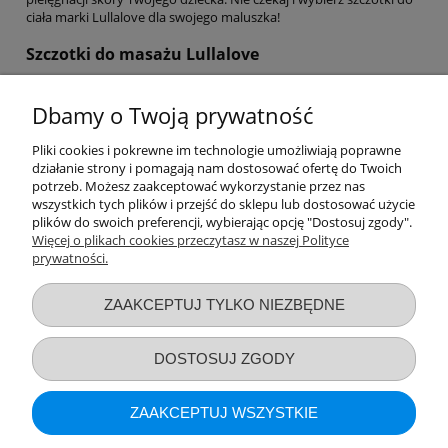
ciała marki Lullalove dla swojego maluszka!
Szczotki do masażu Lullalove
Szukasz skutecznego sposobu na relaks i ukojenie mięśni po
ciężkim dniu? Szczotki do masażu Lullalove to idealne rozwiązanie!
Dbamy o Twoją prywatność
Nasze szczotki są wykonane z wysokiej jakości materiałów i
zaprojektowane z myślą o komforcie dorosłych. Dzięki różnym
Pliki cookies i pokrewne im technologie umożliwiają poprawne
rodzajom włosia i uchwytów, nasze szczotki do masażu pozwolą Ci
działanie strony i pomagają nam dostosować ofertę do Twoich
w pełni się zrelaksować i pozbyć się napięcia w mięśniach. Nasze
potrzeb. Możesz zaakceptować wykorzystanie przez nas
szczotki są łatwe w użyciu i można je stosować na sucho lub
wszystkich tych plików i przejść do sklepu lub dostosować użycie
mokro, w zależności od potrzeb. Nie czekaj dłużej i zamów już dziś
plików do swoich preferencji, wybierając opcję "Dostosuj zgody".
swoją szczotkę do masażu Lullalove
Więcej o plikach cookies przeczytasz w naszej Polityce
prywatności.
Przydatne linki
ZAAKCEPTUJ TYLKO NIEZBĘDNE
Warunki zakupów
DOSTOSUJ ZGODY
Moje konto
ZAAKCEPTUJ WSZYSTKIE
Informacje o sklepie