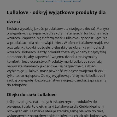
Lullalove - odkryj wyjątkowe produkty dla
dzieci
Szukasz wysokiej jakości produktów dla swojego dziecka? Marzysz
o wygodnych, przyjaznych dla skóry materiałach i funkcjonalnych
wzorach? Zapoznaj się z ofertą marki Lullalove - specjalizującej się
w produktach dla niemowląt i dzieci. W ofercie Lullalove znajdziesz
przytulanki, kocyki, pościele, pieluszki oraz ubranka w modnych
wzorach i kolorach. Każdy produkt został wykonany z najwyższą
starannością, aby zapewnić Twojemu dziecku maksymalny
komfort i bezpieczeństwo. Produkty marki Lullalove spełniają
najwyższe standardy jakościowe i są bezpieczne dla dzieci.
Wybierając Lullalove, masz pewność, że dajesz swojemu dziecku
tylko to, co najlepsze. Odkryj wyjątkową ofertę marki Lullalove i
zadbaj o wygodę i bezpieczeństwo swojego dziecka. Zapraszamy
do zakupów!
Olejki do ciała Lullalove
Jeśli poszukujesz naturalnych i skutecznych produktów do
pielęgnacji ciała, to olejki marki Lullalove są dla Ciebie idealnym
rozwiązaniem. Ta marka oferuje szeroką gamę olejków do ciała,
wykonanych z naturalnych składników, takich jak olej kokosowy,