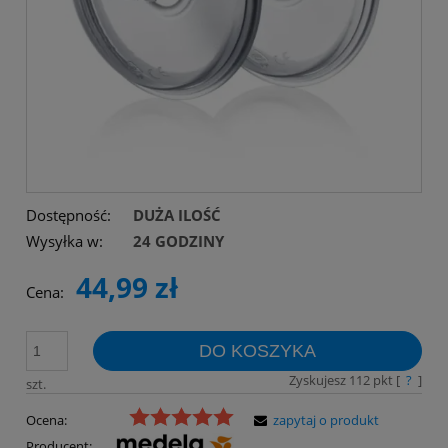
Dostępność:
DUŻA ILOŚĆ
Wysyłka w:
24 GODZINY
44,99 zł
Cena:
DO KOSZYKA
Zyskujesz
112
pkt [
?
]
szt.
Ocena:
zapytaj o produkt
Producent: