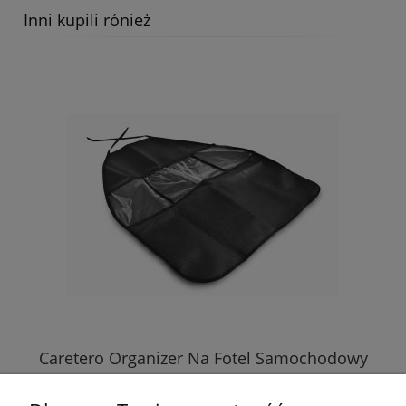
Inni kupili rónież
Caretero Organizer Na Fotel Samochodowy