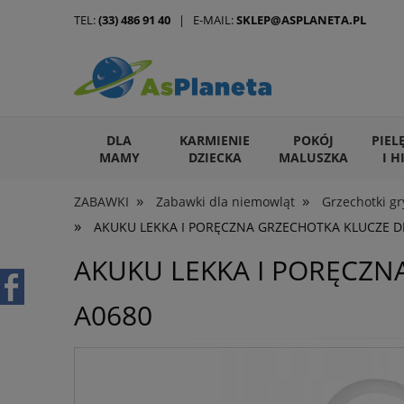
TEL:
(33) 486 91 40
| E-MAIL:
SKLEP@ASPLANETA.PL
DLA
KARMIENIE
POKÓJ
PIEL
MAMY
DZIECKA
MALUSZKA
I H
»
»
ZABAWKI
Zabawki dla niemowląt
Grzechotki gr
ARTYKUŁY DLA ZWIERZĄT
»
AKUKU LEKKA I PORĘCZNA GRZECHOTKA KLUCZE DL
AKUKU LEKKA I PORĘCZN
A0680