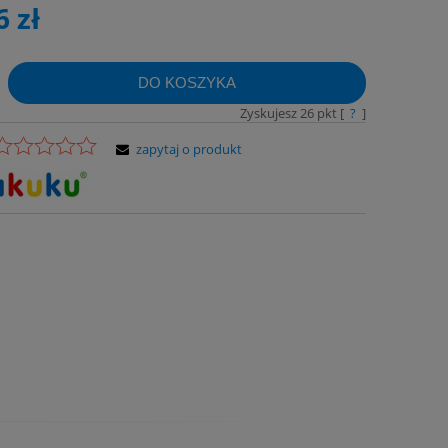
6 zł
DO KOSZYKA
Zyskujesz
26
pkt [
?
]
zapytaj o produkt