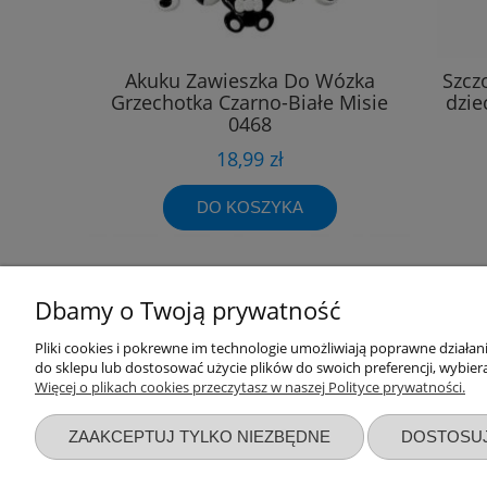
Akuku Zawieszka Do Wózka
Szcz
Grzechotka Czarno-Białe Misie
dzie
0468
18,99 zł
DO KOSZYKA
Dbamy o Twoją prywatność
Pliki cookies i pokrewne im technologie umożliwiają poprawne działa
Przydatne linki
Warunki z
do sklepu lub dostosować użycie plików do swoich preferencji, wybiera
Więcej o plikach cookies przeczytasz w naszej Polityce prywatności.
Nowości
Regulaminy
Promocje
Zwroty i re
ZAAKCEPTUJ TYLKO NIEZBĘDNE
DOSTOSU
Wyprawka dla noworodka
Polityka pr
Zbieraj punkty za zakupy
Formy płatn