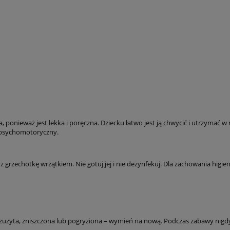
, ponieważ jest lekka i poręczna. Dziecku łatwo jest ją chwycić i utrzymać w
j psychomotoryczny.
grzechotkę wrzątkiem. Nie gotuj jej i nie dezynfekuj. Dla zachowania higie
t zużyta, zniszczona lub pogryziona – wymień na nową. Podczas zabawy nigdy 