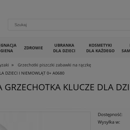
ĘGNACJA
UBRANKA
KOSMETYKI
ZDROWIE
IGIENA
DLA DZIECI
DLA KAŻDEGO
SA
»
yzaki
Grzechotki piszczki zabawki na rączkę
A DZIECI I NIEMOWLĄT 0+ A0680
A GRZECHOTKA KLUCZE DLA DZI
Dostępność:
Wysyłka w: