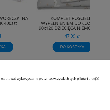
WORECZKI NA
KOMPLET POŚCIELI Z
K 400szt
WYPEŁNIENIEM DO ŁÓŻECZKA
90x120 DZIECIĘCA NIEMOWLĘCA
ł
47,99 zł
YKA
DO KOSZYKA
kceptować wykorzystanie przez nas wszystkich tych plików i przejść
Informacje o sklepie
O firmie
Odbiory osobiste
Dane kontaktowe
Kontakt