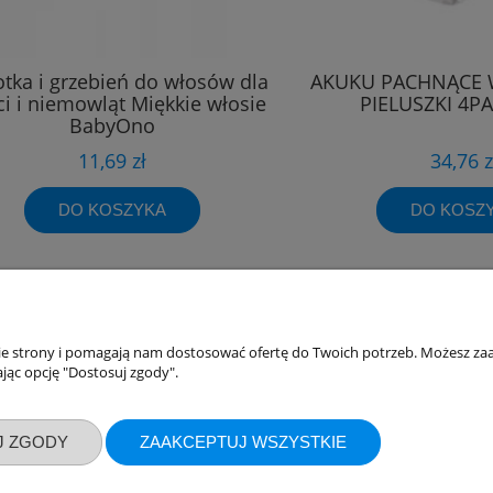
otka i grzebień do włosów dla
AKUKU PACHNĄCE 
ci i niemowląt Miękkie włosie
PIELUSZKI 4PA
BabyOno
11,69 zł
34,76 z
DO KOSZYKA
DO KOSZ
nie strony i pomagają nam dostosować ofertę do Twoich potrzeb. Możesz zaa
akupów
Moje konto
jąc opcję "Dostosuj zgody".
Twoje zamówienia
klamacje
Ustawienia konta
J ZGODY
ZAAKCEPTUJ WSZYSTKIE
ywatności
Przechowalnia
ości