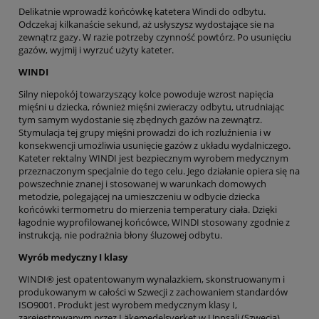
Delikatnie wprowadź końcówkę katetera Windi do odbytu.
Odczekaj kilkanaście sekund, aż usłyszysz wydostające sie na
zewnątrz gazy. W razie potrzeby czynność powtórz. Po usunięciu
gazów, wyjmij i wyrzuć użyty kateter.
WINDI
Silny niepokój towarzyszący kolce powoduje wzrost napięcia
mięśni u dziecka, również mięśni zwieraczy odbytu, utrudniając
tym samym wydostanie się zbędnych gazów na zewnątrz.
Stymulacja tej grupy mięśni prowadzi do ich rozluźnienia i w
konsekwencji umożliwia usunięcie gazów z układu wydalniczego.
Kateter rektalny WINDI jest bezpiecznym wyrobem medycznym
przeznaczonym specjalnie do tego celu. Jego działanie opiera się na
powszechnie znanej i stosowanej w warunkach domowych
metodzie, polegającej na umieszczeniu w odbycie dziecka
końcówki termometru do mierzenia temperatury ciała. Dzięki
łagodnie wyprofilowanej końcówce, WINDI stosowany zgodnie z
instrukcją, nie podrażnia błony śluzowej odbytu.
Wyrób medyczny I klasy
WINDI® jest opatentowanym wynalazkiem, skonstruowanym i
produkowanym w całości w Szwecji z zachowaniem standardów
ISO9001. Produkt jest wyrobem medycznym klasy I,
zarejestrowanym przez Läkemedelsverket w Uppsali (Szwecja).