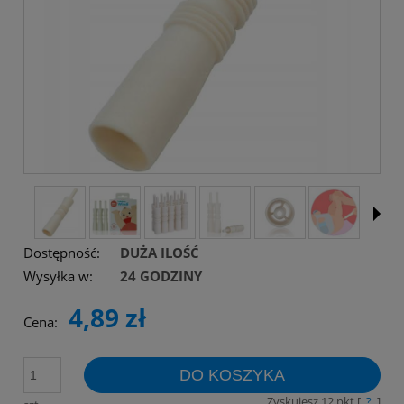
Dostępność:
DUŻA ILOŚĆ
Wysyłka w:
24 GODZINY
4,89 zł
Cena:
DO KOSZYKA
Zyskujesz
12
pkt [
?
]