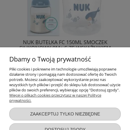
NUK BUTELKA FC 150ML SMOCZEK
SILIKONOWY 0M+ S ZE WSKAŹNIKIEM
TEMPERATURY
Dbamy o Twoją prywatność
43,88 zł
Pliki cookies i pokrewne im technologie umożliwiają poprawne
działanie strony i pomagają nam dostosować ofertę do Twoich
DO KOSZYKA
potrzeb. Możesz zaakceptować wykorzystanie przez nas
wszystkich tych plików i przejść do sklepu lub dostosować użycie
plików do swoich preferencji, wybierając opcję "Dostosuj zgody".
Więcej o plikach cookies przeczytasz w naszej Polityce
prywatności.
Przydatne linki
ZAAKCEPTUJ TYLKO NIEZBĘDNE
Warunki zakupów
DOSTOSUJ ZGODY