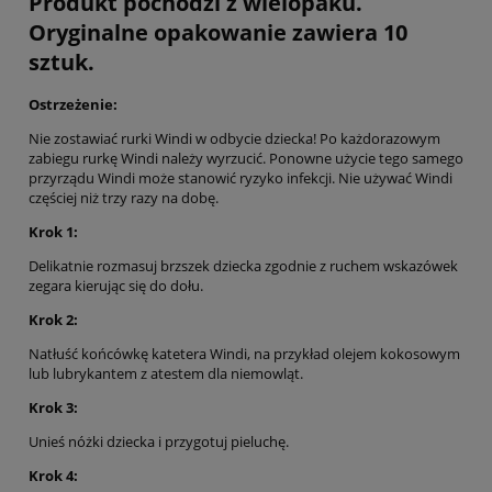
Produkt pochodzi z wielopaku.
Oryginalne opakowanie zawiera 10
sztuk.
Ostrzeżenie:
Nie zostawiać rurki Windi w odbycie dziecka! Po każdorazowym
zabiegu rurkę Windi należy wyrzucić. Ponowne użycie tego samego
przyrządu Windi może stanowić ryzyko infekcji. Nie używać Windi
częściej niż trzy razy na dobę.
Krok 1:
Delikatnie rozmasuj brzszek dziecka zgodnie z ruchem wskazówek
zegara kierując się do dołu.
Krok 2:
Natłuść końcówkę katetera Windi, na przykład olejem kokosowym
lub lubrykantem z atestem dla niemowląt.
Krok 3:
Unieś nóżki dziecka i przygotuj pieluchę.
Krok 4: