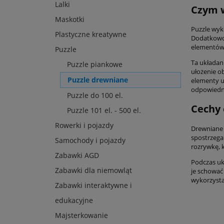
Lalki
Czym w
Maskotki
Puzzle wyk
Plastyczne kreatywne
Dodatkowo 
elementów,
Puzzle
Ta układan
Puzzle piankowe
ułożenie o
Puzzle drewniane
elementy u
odpowiedni
Puzzle do 100 el.
Cechy 
Puzzle 101 el. - 500 el.
Rowerki i pojazdy
Drewniane 
spostrzegan
Samochody i pojazdy
rozrywkę, 
Zabawki AGD
Podczas uk
Zabawki dla niemowląt
je schować
wykorzysta
Zabawki interaktywne i
edukacyjne
Majsterkowanie