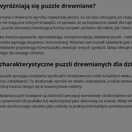
yróżniają się puzzle drewniane?
onane z drewna to wyroby najwyższej jakości, co od razu odczujesz po roz
nie mają one ostrych krawędzi, co sprawia, że są bezpieczne nawet dla naj
 puzzle stanowią interesującą formę rozrywki zarówno dla ciebie, jak i twoi
ka stwarza wyzwanie, wprowadzając nową koncepcję układania puzzli - niek
brazka wymaga skupienia i koncentracji. Również sam kształt układanki jest
kładanki przybierają różne kształty zwierząt i innych symboli. Sklep oferuj
ego dla swojego dziecka.
charakterystyczne puzzli drewnianych dla dzi
puzzle sprzyjają rozwijaniu wyobraźni i kreatywności osób w każdym wieku.
ia i cierpliwości. To doskonały sposób na relaks i odprężenie, a także wzm
którą można cieszyć się w towarzystwie rodziny.
ładania puzzli rozwijane są zdolności percepcji wzrokowej i doskonalone 
 z powrotem do pudełka lub wykorzystać jako dekorację na ścianie. Sklep of
nie ukończonego obrazka jako ozdoby w praktycznie każdym pomieszczeni