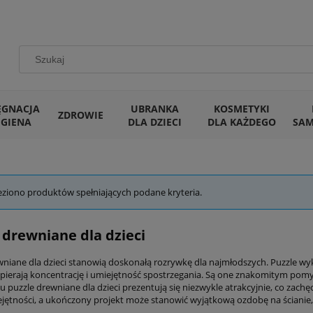
ĘGNACJA
UBRANKA
KOSMETYKI
ZDROWIE
IGIENA
DLA DZIECI
DLA KAŻDEGO
SA
eziono produktów spełniających podane kryteria.
 drewniane dla dzieci
wniane dla dzieci stanowią doskonałą rozrywkę dla najmłodszych. Puzzle wyko
pierają koncentrację i umiejętność spostrzegania. Są one znakomitym pomy
puzzle drewniane dla dzieci prezentują się niezwykle atrakcyjnie, co zachę
jętności, a ukończony projekt może stanowić wyjątkową ozdobę na ścianie,