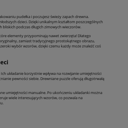
pakowaniu pudełka i poczujesz świeży zapach drewna.
młodszych dzieci. Dzięki unikalnym kształtom poszczególnych
ch bliskich podczas długich zimowych wieczorów.
tóre elementy przypominają nawet zwierzęta! Dlatego
 oryginalny, zamiast tradycyjnego prostokątnego obrazu,
e szeroki wybór wzorów, dzięki czemu każdy może znaleźć coś
eci
 Ich układanie korzystnie wpływa na rozwijanie umiejętności
acnianie pewności siebie. Drewniane puzzle oferują długotrwałą
cenne umiejętności manualne. Po ukończeniu układanki można
eruje wiele interesujących wzorów, co pozwala na
u.