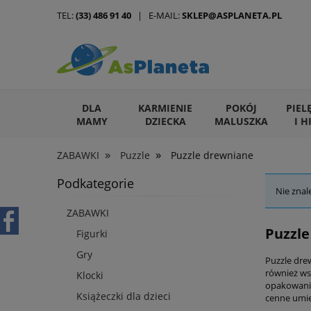
TEL:
(33) 486 91 40
| E-MAIL:
SKLEP@ASPLANETA.PL
DLA
KARMIENIE
POKÓJ
PIEL
MAMY
DZIECKA
MALUSZKA
I H
»
»
ZABAWKI
Puzzle
Puzzle drewniane
ARTYKUŁY DLA ZWIERZĄT
Podkategorie
Nie znal
ZABAWKI
Puzzle
Figurki
Gry
Puzzle dre
również ws
Klocki
opakowaniu 
Książeczki dla dzieci
cenne umie