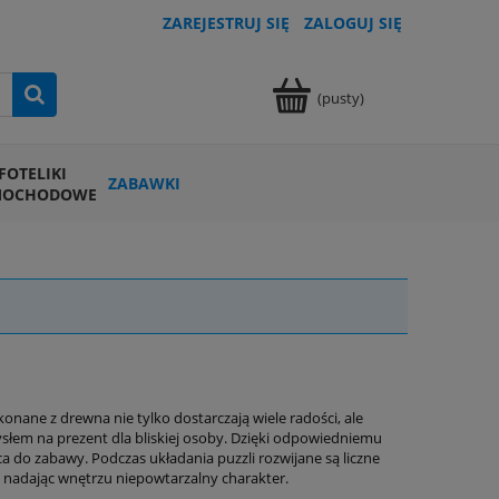
ZAREJESTRUJ SIĘ
ZALOGUJ SIĘ
(pusty)
FOTELIKI
ZABAWKI
MOCHODOWE
nane z drewna nie tylko dostarczają wiele radości, ale
słem na prezent dla bliskiej osoby. Dzięki odpowiedniemu
ca do zabawy. Podczas układania puzzli rozwijane są liczne
 nadając wnętrzu niepowtarzalny charakter.