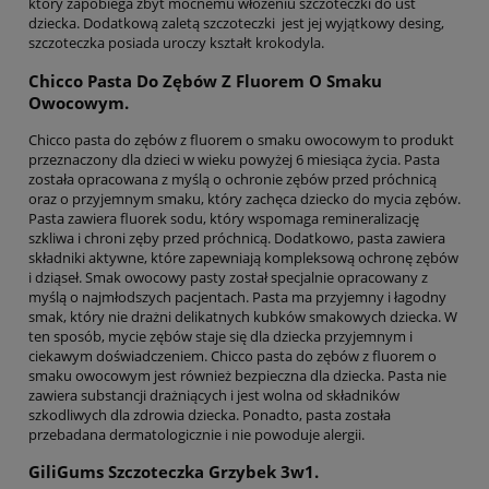
który zapobiega zbyt mocnemu włożeniu szczoteczki do ust
dziecka. Dodatkową zaletą szczoteczki jest jej wyjątkowy desing,
szczoteczka posiada uroczy kształt krokodyla.
Chicco Pasta Do Zębów Z Fluorem O Smaku
Owocowym.
Chicco pasta do zębów z fluorem o smaku owocowym to produkt
przeznaczony dla dzieci w wieku powyżej 6 miesiąca życia. Pasta
została opracowana z myślą o ochronie zębów przed próchnicą
oraz o przyjemnym smaku, który zachęca dziecko do mycia zębów.
Pasta zawiera fluorek sodu, który wspomaga remineralizację
szkliwa i chroni zęby przed próchnicą. Dodatkowo, pasta zawiera
składniki aktywne, które zapewniają kompleksową ochronę zębów
i dziąseł. Smak owocowy pasty został specjalnie opracowany z
myślą o najmłodszych pacjentach. Pasta ma przyjemny i łagodny
smak, który nie drażni delikatnych kubków smakowych dziecka. W
ten sposób, mycie zębów staje się dla dziecka przyjemnym i
ciekawym doświadczeniem. Chicco pasta do zębów z fluorem o
smaku owocowym jest również bezpieczna dla dziecka. Pasta nie
zawiera substancji drażniących i jest wolna od składników
szkodliwych dla zdrowia dziecka. Ponadto, pasta została
przebadana dermatologicznie i nie powoduje alergii.
GiliGums Szczoteczka Grzybek 3w1.