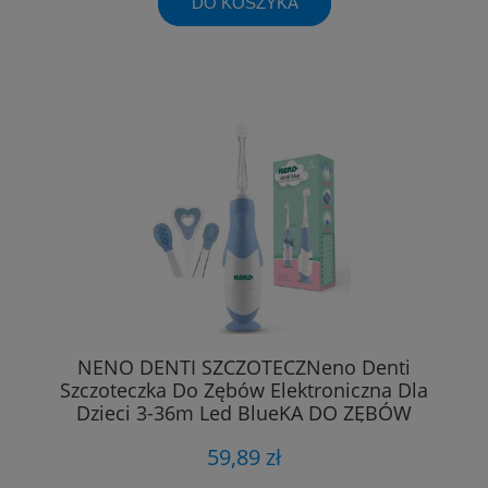
DO KOSZYKA
NENO DENTI SZCZOTECZNeno Denti
Szczoteczka Do Zębów Elektroniczna Dla
Dzieci 3-36m Led BlueKA DO ZĘBÓW
ELEKTRONICZNA DLA DZIECI 3-36M LED
59,89 zł
BLUE