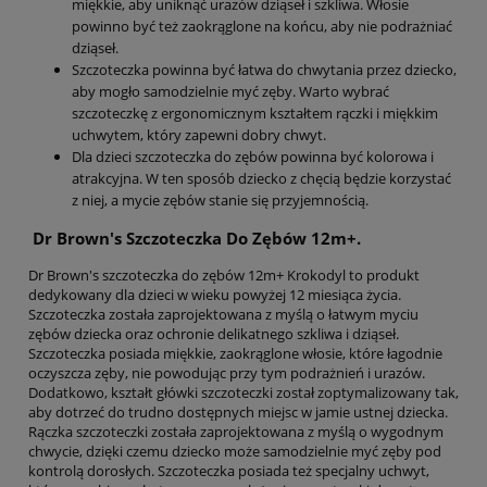
miękkie, aby uniknąć urazów dziąseł i szkliwa. Włosie
powinno być też zaokrąglone na końcu, aby nie podrażniać
dziąseł.
Szczoteczka powinna być łatwa do chwytania przez dziecko,
aby mogło samodzielnie myć zęby. Warto wybrać
szczoteczkę z ergonomicznym kształtem rączki i miękkim
uchwytem, który zapewni dobry chwyt.
Dla dzieci szczoteczka do zębów powinna być kolorowa i
atrakcyjna. W ten sposób dziecko z chęcią będzie korzystać
z niej, a mycie zębów stanie się przyjemnością.
Dr Brown's Szczoteczka Do Zębów 12m+.
Dr Brown's szczoteczka do zębów 12m+ Krokodyl to produkt
dedykowany dla dzieci w wieku powyżej 12 miesiąca życia.
Szczoteczka została zaprojektowana z myślą o łatwym myciu
zębów dziecka oraz ochronie delikatnego szkliwa i dziąseł.
Szczoteczka posiada miękkie, zaokrąglone włosie, które łagodnie
oczyszcza zęby, nie powodując przy tym podrażnień i urazów.
Dodatkowo, kształt główki szczoteczki został zoptymalizowany tak,
aby dotrzeć do trudno dostępnych miejsc w jamie ustnej dziecka.
Rączka szczoteczki została zaprojektowana z myślą o wygodnym
chwycie, dzięki czemu dziecko może samodzielnie myć zęby pod
kontrolą dorosłych. Szczoteczka posiada też specjalny uchwyt,