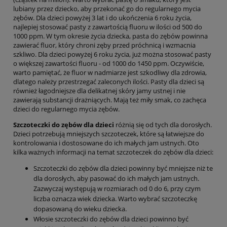
lubiany przez dziecko, aby przekonać go do regularnego mycia
zębów. Dla dzieci powyżej 3 lat i do ukończenia 6 roku życia,
najlepiej stosować pasty z zawartością fluoru w ilości od 500 do
1000 ppm. W tym okresie życia dziecka, pasta do zębów powinna
zawierać fluor, który chroni zęby przed próchnicą i wzmacnia
szkliwo. Dla dzieci powyżej 6 roku życia, już można stosować pasty
o większej zawartości fluoru - od 1000 do 1450 ppm. Oczywiście,
warto pamiętać, że fluor w nadmiarze jest szkodliwy dla zdrowia,
dlatego należy przestrzegać zaleconych ilości. Pasty dla dzieci są
również łagodniejsze dla delikatnej skóry jamy ustnej i nie
zawierają substancji drażniących. Mają też miły smak, co zachęca
dzieci do regularnego mycia zębów.
Szczoteczki do zębów dla dzieci
różnią się od tych dla dorosłych.
Dzieci potrzebują mniejszych szczoteczek, które są łatwiejsze do
kontrolowania i dostosowane do ich małych jam ustnych. Oto
kilka ważnych informacji na temat szczoteczek do zębów dla dzieci:
Szczoteczki do zębów dla dzieci powinny być mniejsze niż te
dla dorosłych, aby pasować do ich małych jam ustnych.
Zazwyczaj występują w rozmiarach od 0 do 6, przy czym
liczba oznacza wiek dziecka. Warto wybrać szczoteczkę
dopasowaną do wieku dziecka.
Włosie szczoteczki do zębów dla dzieci powinno być