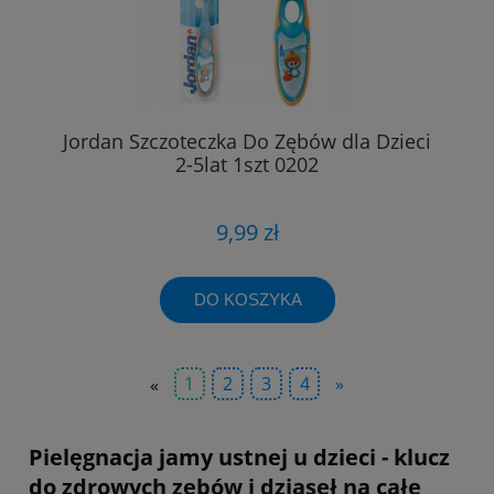
Jordan Szczoteczka Do Zębów dla Dzieci
2-5lat 1szt 0202
9,99 zł
DO KOSZYKA
«
1
2
3
4
»
Pielęgnacja jamy ustnej u dzieci - klucz
do zdrowych zębów i dziąseł na całe