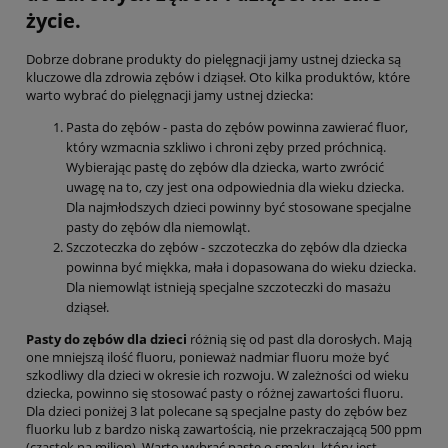
życie.
Dobrze dobrane produkty do pielęgnacji jamy ustnej dziecka są
kluczowe dla zdrowia zębów i dziąseł. Oto kilka produktów, które
warto wybrać do pielęgnacji jamy ustnej dziecka:
Pasta do zębów - pasta do zębów powinna zawierać fluor,
który wzmacnia szkliwo i chroni zęby przed próchnicą.
Wybierając pastę do zębów dla dziecka, warto zwrócić
uwagę na to, czy jest ona odpowiednia dla wieku dziecka.
Dla najmłodszych dzieci powinny być stosowane specjalne
pasty do zębów dla niemowląt.
Szczoteczka do zębów - szczoteczka do zębów dla dziecka
powinna być miękka, mała i dopasowana do wieku dziecka.
Dla niemowląt istnieją specjalne szczoteczki do masażu
dziąseł.
Pasty do zębów dla dzieci
różnią się od past dla dorosłych. Mają
one mniejszą ilość fluoru, ponieważ nadmiar fluoru może być
szkodliwy dla dzieci w okresie ich rozwoju. W zależności od wieku
dziecka, powinno się stosować pasty o różnej zawartości fluoru.
Dla dzieci poniżej 3 lat polecane są specjalne pasty do zębów bez
fluorku lub z bardzo niską zawartością, nie przekraczającą 500 ppm
(cząstek na milion). Warto wybrać pastę o smaku, który jest