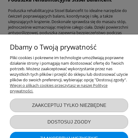
Poduszka rehabilitacyjna Sissel Balancefit to idealne narzędzie do
ćwiczeń poprawiających balans, koordynację i siłę, a także
ulepszających krążenie. Doskonale sprawdza się do masażu stóp,
jednocześnie wzmacniając mięśnie całego ciała. Dzięki powierzchni
antypoślizgowej, poduszka zapewnia bezpieczeństwo podczas
treningu.
Dbamy o Twoją prywatność
Wałek masujący Sissel
Pliki cookies i pokrewne im technologie umożliwiają poprawne
Wałek masujący marki Sissel to solidny i wytrzymały produkt,
działanie strony i pomagają nam dostosować ofertę do Twoich
który pomaga rozluźnić napięte mięśnie, poprawia krążenie,
potrzeb. Możesz zaakceptować wykorzystanie przez nas
regeneruje i relaksuje. Jest szczególnie polecany w przypadku
wszystkich tych plików i przejść do sklepu lub dostosować użycie
dolegliwości związanych z pasmem biodrowo-piszczelowym,
plików do swoich preferencji, wybierając opcję "Dostosuj zgody".
mięśniami łydek i pośladków.
Więcej o plikach cookies przeczytasz w naszej Polityce
prywatności.
Przydatne linki
ZAAKCEPTUJ TYLKO NIEZBĘDNE
Warunki zakupów
DOSTOSUJ ZGODY
Moje konto