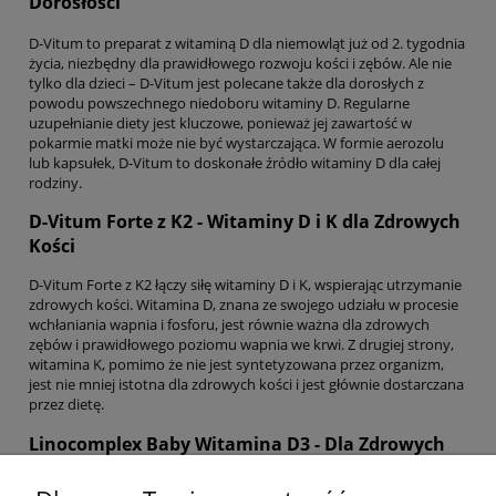
Dorosłości
D-Vitum to preparat z witaminą D dla niemowląt już od 2. tygodnia
życia, niezbędny dla prawidłowego rozwoju kości i zębów. Ale nie
tylko dla dzieci – D-Vitum jest polecane także dla dorosłych z
powodu powszechnego niedoboru witaminy D. Regularne
uzupełnianie diety jest kluczowe, ponieważ jej zawartość w
pokarmie matki może nie być wystarczająca. W formie aerozolu
lub kapsułek, D-Vitum to doskonałe źródło witaminy D dla całej
rodziny.
D-Vitum Forte z K2 - Witaminy D i K dla Zdrowych
Kości
D-Vitum Forte z K2 łączy siłę witaminy D i K, wspierając utrzymanie
zdrowych kości. Witamina D, znana ze swojego udziału w procesie
wchłaniania wapnia i fosforu, jest równie ważna dla zdrowych
zębów i prawidłowego poziomu wapnia we krwi. Z drugiej strony,
witamina K, pomimo że nie jest syntetyzowana przez organizm,
jest nie mniej istotna dla zdrowych kości i jest głównie dostarczana
przez dietę.
Linocomplex Baby Witamina D3 - Dla Zdrowych
Niemowląt i Małych Dzieci