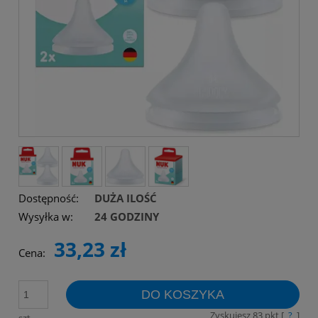
Dostępność:
DUŻA ILOŚĆ
Wysyłka w:
24 GODZINY
33,23 zł
Cena:
DO KOSZYKA
Zyskujesz
83
pkt [
?
]
szt.