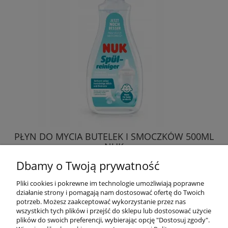
PŁYN DO MYCIA BUTELEK I SMOCZKÓW 500ML
NUK
Dbamy o Twoją prywatność
18,49 zł
Pliki cookies i pokrewne im technologie umożliwiają poprawne
działanie strony i pomagają nam dostosować ofertę do Twoich
DO KOSZYKA
potrzeb. Możesz zaakceptować wykorzystanie przez nas
wszystkich tych plików i przejść do sklepu lub dostosować użycie
plików do swoich preferencji, wybierając opcję "Dostosuj zgody".