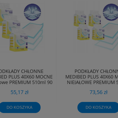
ODKŁADY CHŁONNE
PODKŁADY CHŁON
ED PLUS 40X60 MOCNE
MEDIBED PLUS 40X60 
łowe PREMIUM 510ml 90
NIEJAŁOWE PREMIUM 
SZT.
120 SZT.
55,17 zł
73,56 zł
DO KOSZYKA
DO KOSZYKA