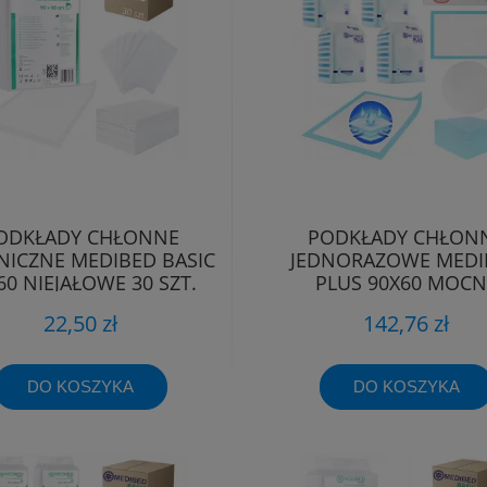
ODKŁADY CHŁONNE
PODKŁADY CHŁON
NICZNE MEDIBED BASIC
JEDNORAZOWE MEDI
60 NIEJAŁOWE 30 SZT.
PLUS 90X60 MOCN
760ML
PREMIUM 120 SZT 9
22,50 zł
142,76 zł
DO KOSZYKA
DO KOSZYKA