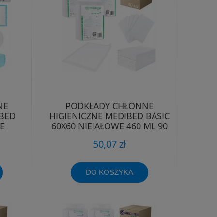
NE
PODKŁADY CHŁONNE
BED
HIGIENICZNE MEDIBED BASIC
E
60X60 NIEJAŁOWE 460 ML 90
10ML
SZT.
50,07 zł
DO KOSZYKA