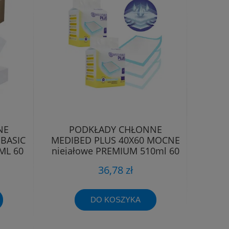
NE
PODKŁADY CHŁONNE
BASIC
MEDIBED PLUS 40X60 MOCNE
ML 60
niejałowe PREMIUM 510ml 60
SZT.
36,78 zł
DO KOSZYKA