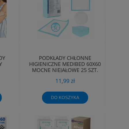
DY
PODKŁADY CHŁONNE
Y
HIGIENICZNE MEDIBED 60X60
MOCNE NIEJAŁOWE 25 SZT.
0x90
560ML
11,99 zł
DO KOSZYKA