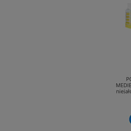
P
MEDIB
nieja