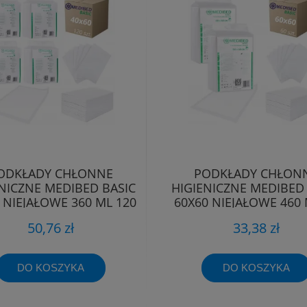
ODKŁADY CHŁONNE
PODKŁADY CHŁON
NICZNE MEDIBED BASIC
HIGIENICZNE MEDIBED 
 NIEJAŁOWE 360 ML 120
60X60 NIEJAŁOWE 460 
SZT.
SZT.
50,76 zł
33,38 zł
DO KOSZYKA
DO KOSZYKA