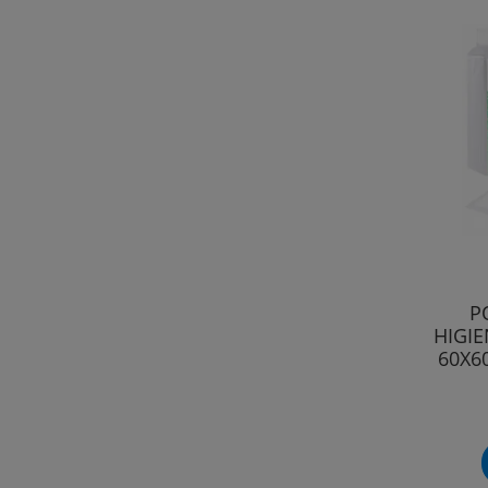
P
HIGIE
60X6