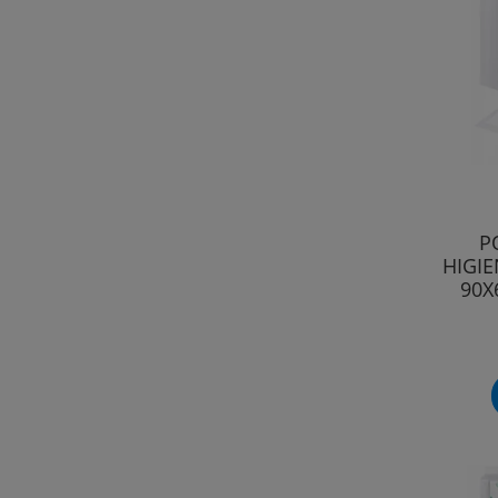
P
HIGIE
90X