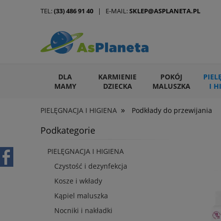
TEL:
(33) 486 91 40
| E-MAIL:
SKLEP@ASPLANETA.PL
DLA
KARMIENIE
POKÓJ
PIEL
MAMY
DZIECKA
MALUSZKA
I H
»
PIELĘGNACJA I HIGIENA
Podkłady do przewijania
ARTYKUŁY DLA ZWIERZĄT
Podkategorie
PIELĘGNACJA I HIGIENA
Czystość i dezynfekcja
Kosze i wkłady
Kąpiel maluszka
Nocniki i nakładki