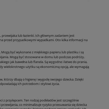
 przewijaka lub łazienki. Ich głównym zadaniem jest
ona przed przypadkowymi wypadkami. Oto kilka informacji na
u. Mogą być wykonane z miękkiego papieru lub plastiku i są
wijania. Mogą być stosowane w domu lub podczas podróży.
kiego jak bawełna lub flanela. Są wygodne i łatwe do prania,
łady wielokrotnego użytku są ekonomiczną opcją, ale wymagają
, którzy dbają o higienę i wygodę swojego dziecka. Dzięki
powiadają ich potrzebom i stylowi życia.
ci z przylepcem. Ten rodzaj podkładów jest szczególnie
 przewijania, co minimalizuje ryzyko przesuwania się dziecka