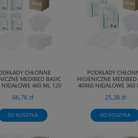
ODKŁADY CHŁONNE
PODKŁADY CHŁON
NICZNE MEDIBED BASIC
HIGIENICZNE MEDIBED 
 NIEJAŁOWE 460 ML 120
40X60 NIEJAŁOWE 360 
SZT.
SZT.
66,76 zł
25,38 zł
DO KOSZYKA
DO KOSZYKA