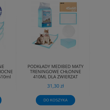
NE
PODKŁADY MEDIBED MATY
MOCNE
TRENINGOWE CHŁONNE
510ml
410ML DLA ZWIERZĄT
45X60CM 50 SZT
31,30 zł
DO KOSZYKA