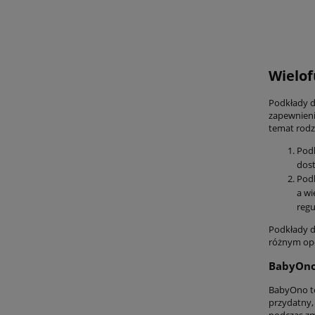
Wielof
Podkłady d
zapewnieni
temat rodz
Podk
dost
Podk
a wi
regu
Podkłady d
różnym opc
BabyOno 
BabyOno to
przydatny,