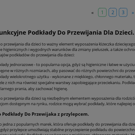
«
1
2
3
»
unkcyjne Podkłady Do Przewijania Dla Dzieci.
o przewijania dla dzieci to ważny element wyposażenia łóżeczka dziecięcego,
e higienicznych i wygodnych warunków dla zmiany pieluszek, a także ochr
ajów podkładów do przewijania dla dzieci:
łady jednorazowe - to popularna opcja, gdyż są higieniczne i łatwe w użyci
ępne w różnych rozmiarach, aby pasować do różnych powierzchni do prze
łady wielokrotnego użytku - wykonane z miękkiego, chłonnego materiału, ta
ele z nich ma również specjalne warstwy zapobiegające przeciekaniu. Podk
larnego prania, aby zachować higienę.
o przewijania dla dzieci są niezbędnym elementem wyposażenia dla rodziców
jom dostępnym na rynku, rodzice mogą wybrać podkłady, które najlepiej od
Podkłady Do Przewijaka z przylepcem.
 jedna z popularnych marek, która oferuje podkłady do przewijania dla dzie
 gdyż przylepce umożliwiają stabilne przyczepienie podkładu do powierzchni