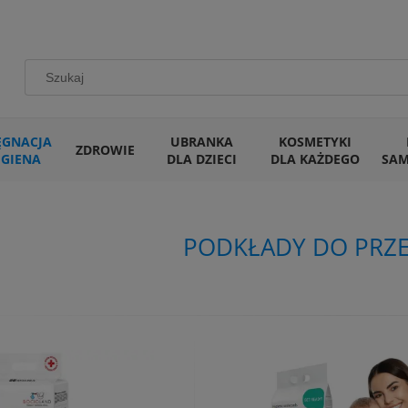
ĘGNACJA
UBRANKA
KOSMETYKI
ZDROWIE
IGIENA
DLA DZIECI
DLA KAŻDEGO
SA
PODKŁADY DO PRZE