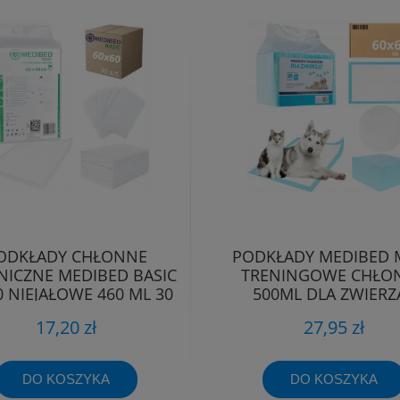
ODKŁADY CHŁONNE
PODKŁADY MEDIBED 
NICZNE MEDIBED BASIC
TRENINGOWE CHŁO
0 NIEJAŁOWE 460 ML 30
500ML DLA ZWIERZ
SZT.
60X60CM 50 SZT
17,20 zł
27,95 zł
DO KOSZYKA
DO KOSZYKA