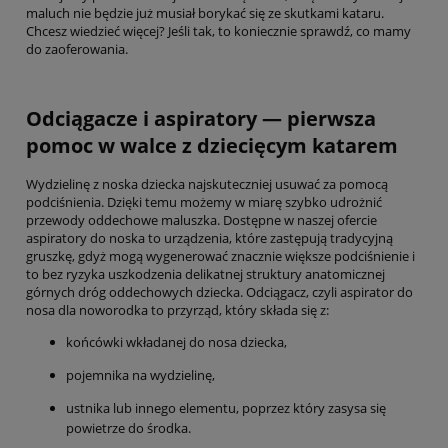
maluch nie będzie już musiał borykać się ze skutkami kataru.
Chcesz wiedzieć więcej? Jeśli tak, to koniecznie sprawdź, co mamy
do zaoferowania.
Odciągacze i aspiratory — pierwsza
pomoc w walce z dziecięcym katarem
Wydzielinę z noska dziecka najskuteczniej usuwać za pomocą
podciśnienia. Dzięki temu możemy w miarę szybko udrożnić
przewody oddechowe maluszka. Dostępne w naszej ofercie
aspiratory do noska to urządzenia, które zastępują tradycyjną
gruszkę, gdyż mogą wygenerować znacznie większe podciśnienie i
to bez ryzyka uszkodzenia delikatnej struktury anatomicznej
górnych dróg oddechowych dziecka. Odciągacz, czyli aspirator do
nosa dla noworodka to przyrząd, który składa się z:
końcówki wkładanej do nosa dziecka,
pojemnika na wydzielinę,
ustnika lub innego elementu, poprzez który zasysa się
powietrze do środka.