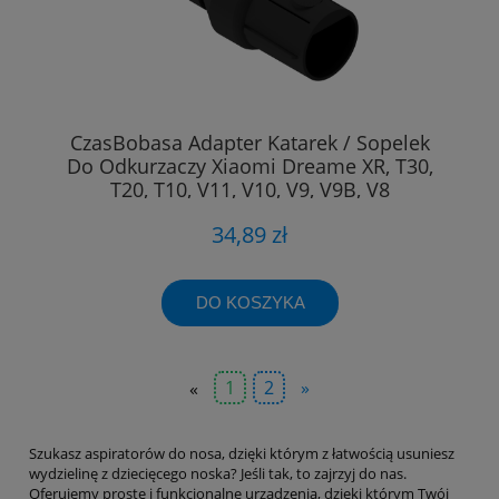
CzasBobasa Adapter Katarek / Sopelek
Do Odkurzaczy Xiaomi Dreame XR, T30,
T20, T10, V11, V10, V9, V9B, V8
34,89 zł
DO KOSZYKA
«
1
2
»
Szukasz aspiratorów do nosa, dzięki którym z łatwością usuniesz
wydzielinę z dziecięcego noska? Jeśli tak, to zajrzyj do nas.
Oferujemy proste i funkcjonalne urządzenia, dzięki którym Twój