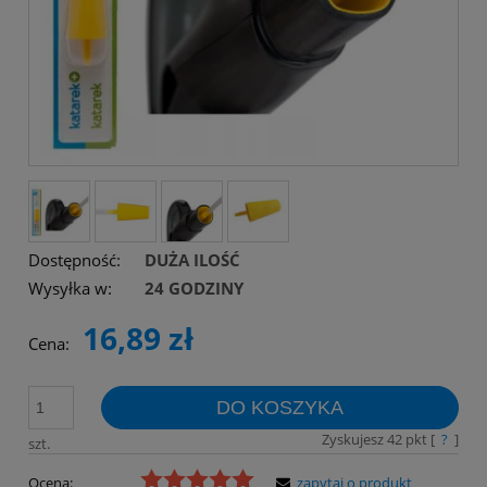
Dostępność:
DUŻA ILOŚĆ
Wysyłka w:
24 GODZINY
16,89 zł
Cena:
DO KOSZYKA
Zyskujesz
42
pkt [
?
]
szt.
Ocena:
zapytaj o produkt