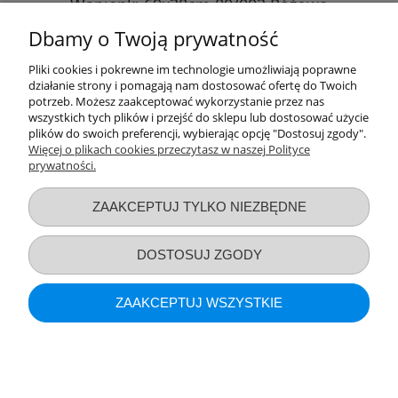
Wanienki 69x38cm 80/002 Różowa
Dbamy o Twoją prywatność
28,90 zł
Pliki cookies i pokrewne im technologie umożliwiają poprawne
działanie strony i pomagają nam dostosować ofertę do Twoich
DO KOSZYKA
potrzeb. Możesz zaakceptować wykorzystanie przez nas
wszystkich tych plików i przejść do sklepu lub dostosować użycie
plików do swoich preferencji, wybierając opcję "Dostosuj zgody".
Więcej o plikach cookies przeczytasz w naszej Polityce
prywatności.
Przydatne linki
ZAAKCEPTUJ TYLKO NIEZBĘDNE
Warunki zakupów
DOSTOSUJ ZGODY
Moje konto
ZAAKCEPTUJ WSZYSTKIE
Informacje o sklepie
POKAŻ PEŁNĄ WERSJĘ STRONY
CANPOL Śliniak Miękki Plastikowy z Kieszonką
Sklep internetowy Shoper.pl