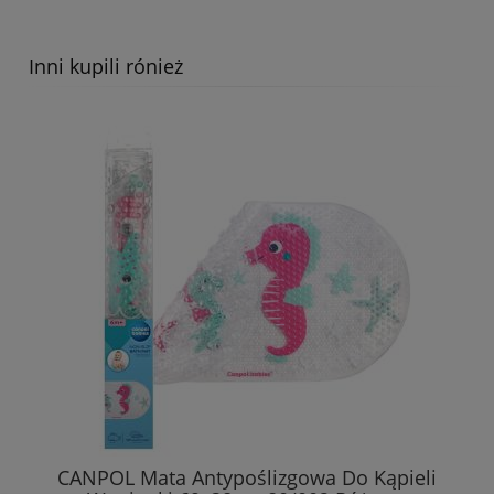
Inni kupili rónież
CANPOL Mata Antypoślizgowa Do Kąpieli