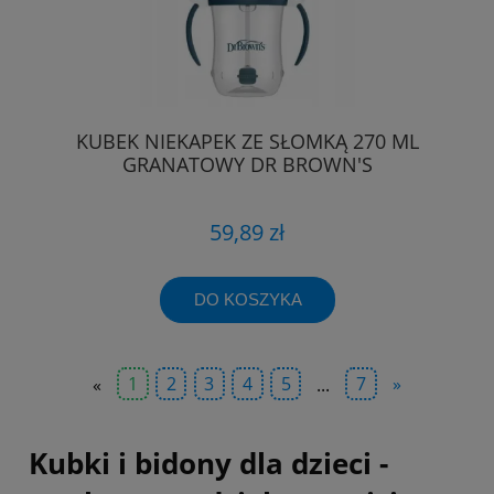
KUBEK NIEKAPEK ZE SŁOMKĄ 270 ML
GRANATOWY DR BROWN'S
59,89 zł
DO KOSZYKA
«
1
2
3
4
5
...
7
»
Kubki i bidony dla dzieci -