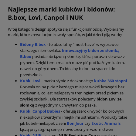
Najlepsze marki kubków i bidonów:
B.box, Lovi, Canpol i NUK
W tej kategorii design spotyka się z funkcjonalnością. Wybieramy
marki, które zrewolucjonizowały sposób, w jaki dzieci piją wodę:
Bidony B.box
- to absolutny "must-have" w wyprawce
starszego niemowlaka.
Innowacyjny bidon ze słomką
B.box
posiada obciążoną słomkę, która porusza się wraz z
płynem. Dzięki temu maluch może pić pod każdym kątem,
nawet do góry dnem. To idealny bidon na spacer i do
przedszkola.
Kubki Lovi
- marka słynie z doskonałego
kubka 360 stopni
.
Pozwala on na picie z każdego miejsca wokół krawędzi bez
rozlewania, co jest najlepszym treningiem przed piciem ze
zwykłej szklanki. Dla starszaków polecamy
bidon Lovi ze
słomką
z wygodnym uchwytem do paska.
Kubki Canpol Babies
- oferują szeroki wybór kolorowych
niekapków z twardymi i miękkimi ustnikami. Produkty takie
jak kubek-niekapek z serii
Bon Jour
czy
Exotic Animals
łączą przystępną cenę z nowoczesnym wzornictwem.
Kubki NUK
- system
NUK Evolution Cup
pozwala na