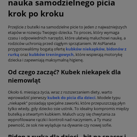
nauka samodzielnego picia
krok po kroku
Przejście z butelki na samodzielne picie to jeden z najważniejszych
etapów w rozwoju Twojego dziecka. To proces, który wymaga
czasu i odpowiednich narzędzi, które ułatwią maluchowi naukę, a
rodziców uchronią przed ciągłym sprzątaniem. W AsPlaneta
przygotowaliśmy bogatą ofertę
kubków niekapków
,
bidonów z
rurką
oraz
kubków treningowych
, które wspierają motorykę
dziecka i zapewniają maksymalną higienę.
Od czego zacząć? Kubek niekapek dla
niemowląt
Około 6. miesiąca życia, wraz z rozszerzaniem diety, warto
wprowadzić pierwszy
kubek do picia dla dzieci
. Modele typu
„niekapek” posiadają specjalne zaworki, które przepuszczają płyn
tylko wtedy, gdy dziecko ssie ustnik. To idealny kompromis między
butelką a otwartym kubkiem. Maluch uczy się chwytania za
wyprofilowane rączki i kontroli nad naczyniem, a Ty masz
pewność, że sok nie wyląduje na dywanie czy nowej sofie.
Bidon z rurką dla dzieci - hit na spacer i