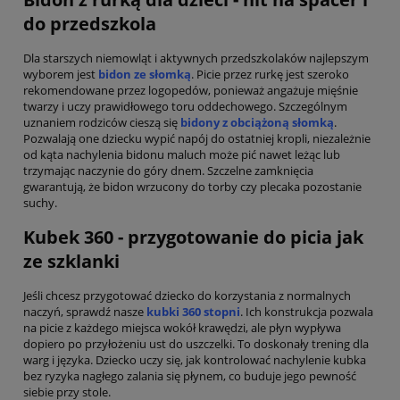
do przedszkola
Dla starszych niemowląt i aktywnych przedszkolaków najlepszym
wyborem jest
bidon ze słomką
. Picie przez rurkę jest szeroko
rekomendowane przez logopedów, ponieważ angażuje mięśnie
twarzy i uczy prawidłowego toru oddechowego. Szczególnym
uznaniem rodziców cieszą się
bidony z obciążoną słomką
.
Pozwalają one dziecku wypić napój do ostatniej kropli, niezależnie
od kąta nachylenia bidonu maluch może pić nawet leżąc lub
trzymając naczynie do góry dnem. Szczelne zamknięcia
gwarantują, że bidon wrzucony do torby czy plecaka pozostanie
suchy.
Kubek 360 - przygotowanie do picia jak
ze szklanki
Jeśli chcesz przygotować dziecko do korzystania z normalnych
naczyń, sprawdź nasze
kubki 360 stopni
. Ich konstrukcja pozwala
na picie z każdego miejsca wokół krawędzi, ale płyn wypływa
dopiero po przyłożeniu ust do uszczelki. To doskonały trening dla
warg i języka. Dziecko uczy się, jak kontrolować nachylenie kubka
bez ryzyka nagłego zalania się płynem, co buduje jego pewność
siebie przy stole.