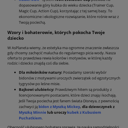
dopasowanie góry kubka do wieku dziecka (Trainer Cup,
Magic Cup, Action Cup), korzystając z tej samej bazy. To
ekonomiczne i ekologiczne rozwiązanie, które rośnie wraz z
Twoją pociechą.
Wzory i bohaterowie, których pokocha Twoje
dziecko
W AsPlaneta wiemy, że estetyka ma ogromne znaczenie zwłaszcza
gdy chcemy zachęcić malucha do regularnego picia wody. Nasza
oferta to prawdziwa rewia kolorów i motywów, w której każdy
rodzic i dziecko znajdą coś dla siebie.
Dla miłośników natury:
Posiadamy szeroki wybór
bidonów z motywami uroczych zwierzątek od egzotycznych
tygrysów po leśne misie.
Bajkowi ulubieńcy:
Prawdziwym hitem są produkty z
licencjonowanymi postaciami, które dzieci znają i kochają.
Jeśli Twoja pociecha jest fanem świata Disneya, z pewnością
zachwyci ją
bidon z Myszką Mickey
, dla dziewczynek z
Myszką Minnie
lub uroczy
kubek z Kubusiem
Puchatkiem
.
Obecność ulubionego bohatera sprawia, że nauka samodzielności