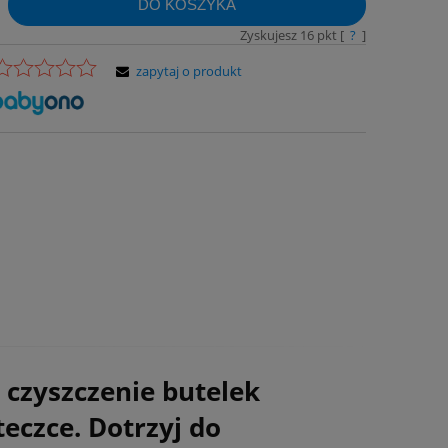
DO KOSZYKA
Zyskujesz
16
pkt [
?
]
zapytaj o produkt
 czyszczenie butelek
teczce. Dotrzyj do