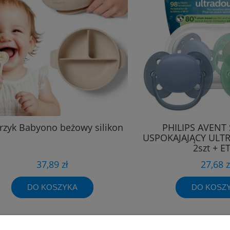
rzyk Babyono beżowy silikon
PHILIPS AVENT
USPOKAJAJĄCY ULTR
2szt + E
37,89 zł
27,68 z
DO KOSZYKA
DO KOSZ