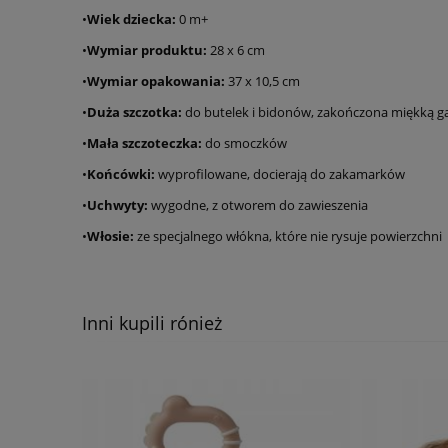
•
Wiek dziecka:
0 m+
•
Wymiar produktu:
28 x 6 cm
•
Wymiar opakowania:
37 x 10,5 cm
•
Duża szczotka:
do butelek i bidonów, zakończona miękką g
•
Mała szczoteczka:
do smoczków
•
Końcówki:
wyprofilowane, docierają do zakamarków
•
Uchwyty:
wygodne, z otworem do zawieszenia
•
Włosie:
ze specjalnego włókna, które nie rysuje powierzchni
Inni kupili rónież