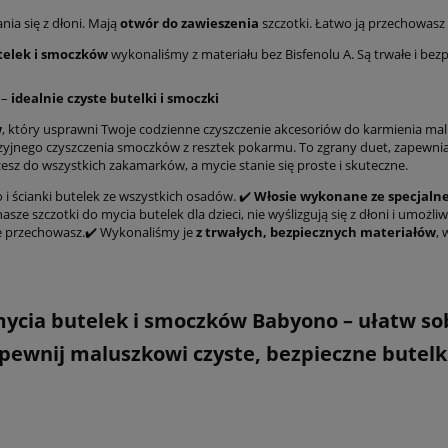
ia się z dłoni. Mają
otwór do zawieszenia
szczotki. Łatwo ją przechowasz 
utelek i smoczków
wykonaliśmy z materiału bez Bisfenolu A. Są trwałe i bezp
t
–
idealnie czyste butelki i smoczki
w
, który usprawni Twoje codzienne czyszczenie akcesoriów do karmienia mal
zyjnego czyszczenia smoczków z resztek pokarmu. To zgrany duet, zapewni
esz do wszystkich zakamarków, a mycie stanie się proste i skuteczne.
 i ścianki butelek ze wszystkich osadów. ✔️
Włosie wykonane ze specjaln
ze szczotki do mycia butelek dla dzieci, nie wyślizgują się z dłoni i umożli
ie przechowasz.✔️ Wykonaliśmy je
z trwałych, bezpiecznych materiałów
,
mycia butelek i smoczków Babyono – ułatw so
pewnij maluszkowi czyste, bezpieczne butelki