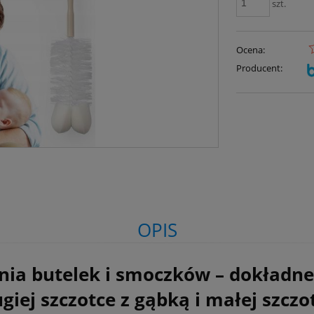
szt.
Ocena:
Producent:
OPIS
nia butelek i smoczków – dokładne
iej szczotce z gąbką i małej szczo