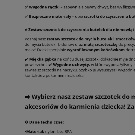
✅ Wygodne rączki
– zapewniają pewny chwyt, bez wyślizgiwan
✅ Bezpieczne materiały
– obie
szczotki do czyszczenia b
⭐ Zestaw szczotek do czyszczenia butelek dla niemowlą
Poznaj nasz
zestaw szczotek do mycia butelek i smoczkó
do mycia butelek i bidonów oraz
małą szczoteczkę
do precy
malca! Dzięki specjalnie
wyprofilowanym końcówkom
dotrz
✔️
Miękka gąbka
na końcu dużej szczotki dokładnie myje dno
powierzchni
.
✔️
Wygodne uchwyty,
w które wyposażyliśmy nas
zawiesisz szczotki na haczyku. Szybko je wysuszysz i wygodn
kontakcie z pokarmem maluszka.
➡️ Wybierz nasz zestaw szczotek do 
akcesoriów do karmienia dziecka! Za
⚙️ Dane techniczne:
•
Materiał:
nylon, bez BPA