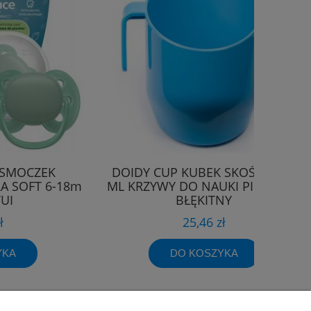
 SMOCZEK
DOIDY CUP KUBEK SKOŚNY 200
A SOFT 6-18m
ML KRZYWY DO NAUKI PICIA 3M+
TUI
BŁĘKITNY
ł
25,46 zł
YKA
DO KOSZYKA