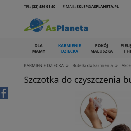
TEL:
(33) 486 91 40
| E-MAIL:
SKLEP@ASPLANETA.PL
DLA
KARMIENIE
POKÓJ
PIEL
MAMY
DZIECKA
MALUSZKA
I H
»
»
KARMIENIE DZIECKA
Butelki do karmienia
Akce
ARTYKUŁY DLA ZWIERZĄT
Szczotka do czyszczenia 