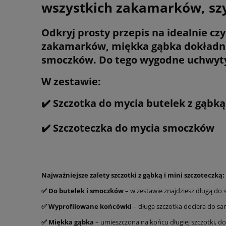
wszystkich zakamarków, szy
Odkryj prosty przepis na idealnie cz
zakamarków, miękka gąbka dokładnie
smoczków. Do tego wygodne uchwyty 
W zestawie:
✔️ Szczotka do mycia butelek z gąbką
✔️ Szczoteczka do mycia smoczków
Najważniejsze zalety szczotki z gąbką i mini szczoteczką:
✅ Do butelek i smoczków
– w zestawie znajdziesz długą do
✅ Wyprofilowane końcówki
– długa szczotka dociera do s
✅ Miękka gąbka
– umieszczona na końcu długiej szczotki, do