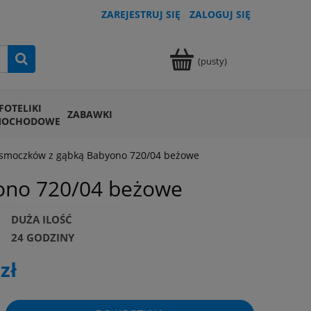
ZAREJESTRUJ SIĘ
ZALOGUJ SIĘ
(pusty)
FOTELIKI
ZABAWKI
MOCHODOWE
 i smoczków z gąbką Babyono 720/04 beżowe
yono 720/04 beżowe
DUŻA ILOŚĆ
24 GODZINY
zł