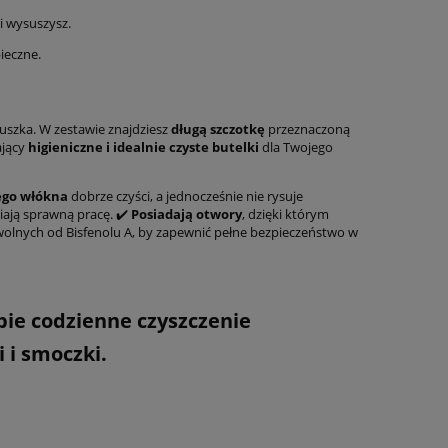
i wysuszysz.
ieczne.
uszka. W zestawie znajdziesz
długą szczotkę
przeznaczoną
ający
higieniczne i idealnie czyste butelki
dla Twojego
ego włókna
dobrze czyści, a jednocześnie nie rysuje
wiają sprawną pracę. ✔️
Posiadają otwory
, dzięki którym
 wolnych od Bisfenolu A, by zapewnić pełne bezpieczeństwo w
bie codzienne czyszczenie
 i smoczki.