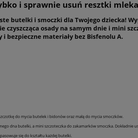
bko i sprawnie usuń resztki mleka
yste butelki i smoczki dla Twojego dziecka! 
 czyszcząca osady na samym dnie i mini szcz
i bezpieczne materiały bez Bisfenolu A.
 szczotkę do mycia butelek i bidonów oraz małą do mycia smoczków.
amego dna butelki, a mini szczoteczka do zakamarków smoczka. Dokładnie u
pasowuje się do kształtu każdej butelki.