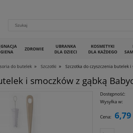
ĘGNACJA
UBRANKA
KOSMETYKI
ZDROWIE
IGIENA
DLA DZIECI
DLA KAŻDEGO
SA
»
»
soria do butelek
Szczotki
Szczotka do czyszczenia butelek
butelek i smoczków z gąbką Bab
Dostępność:
Wysyłka w:
6,79 
Cena: