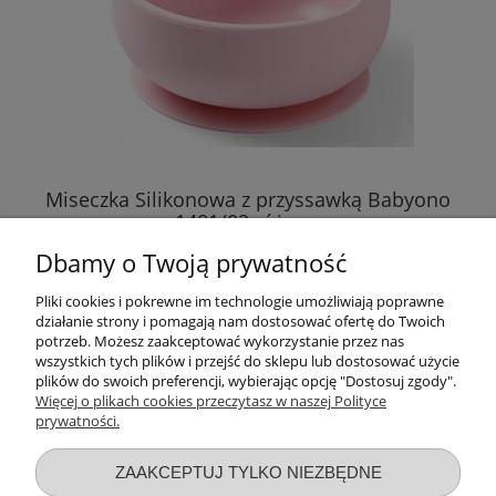
Miseczka Silikonowa z przyssawką Babyono
1481/02 różowa
Dbamy o Twoją prywatność
15,76 zł
Pliki cookies i pokrewne im technologie umożliwiają poprawne
działanie strony i pomagają nam dostosować ofertę do Twoich
DO KOSZYKA
potrzeb. Możesz zaakceptować wykorzystanie przez nas
wszystkich tych plików i przejść do sklepu lub dostosować użycie
plików do swoich preferencji, wybierając opcję "Dostosuj zgody".
Więcej o plikach cookies przeczytasz w naszej Polityce
prywatności.
Przydatne linki
ZAAKCEPTUJ TYLKO NIEZBĘDNE
Warunki zakupów