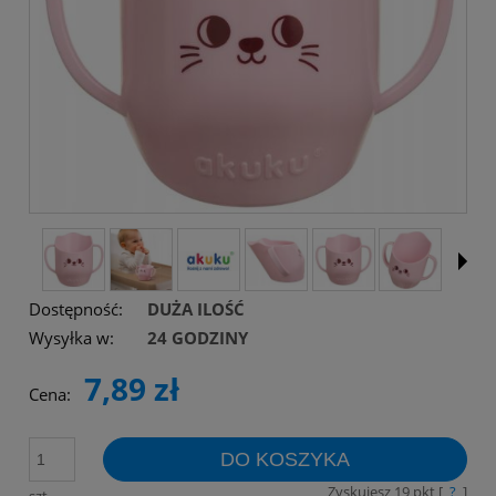
Dostępność:
DUŻA ILOŚĆ
Wysyłka w:
24 GODZINY
7,89 zł
Cena:
DO KOSZYKA
Zyskujesz
19
pkt [
?
]
szt.