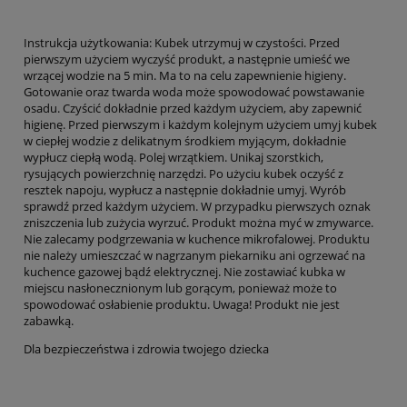
Instrukcja użytkowania: Kubek utrzymuj w czystości. Przed
pierwszym użyciem wyczyść produkt, a następnie umieść we
wrzącej wodzie na 5 min. Ma to na celu zapewnienie higieny.
Gotowanie oraz twarda woda może spowodować powstawanie
osadu. Czyścić dokładnie przed każdym użyciem, aby zapewnić
higienę. Przed pierwszym i każdym kolejnym użyciem umyj kubek
w ciepłej wodzie z delikatnym środkiem myjącym, dokładnie
wypłucz ciepłą wodą. Polej wrzątkiem. Unikaj szorstkich,
rysujących powierzchnię narzędzi. Po użyciu kubek oczyść z
resztek napoju, wypłucz a następnie dokładnie umyj. Wyrób
sprawdź przed każdym użyciem. W przypadku pierwszych oznak
zniszczenia lub zużycia wyrzuć. Produkt można myć w zmywarce.
Nie zalecamy podgrzewania w kuchence mikrofalowej. Produktu
nie należy umieszczać w nagrzanym piekarniku ani ogrzewać na
kuchence gazowej bądź elektrycznej. Nie zostawiać kubka w
miejscu nasłonecznionym lub gorącym, ponieważ może to
spowodować osłabienie produktu. Uwaga! Produkt nie jest
zabawką.
Dla bezpieczeństwa i zdrowia twojego dziecka