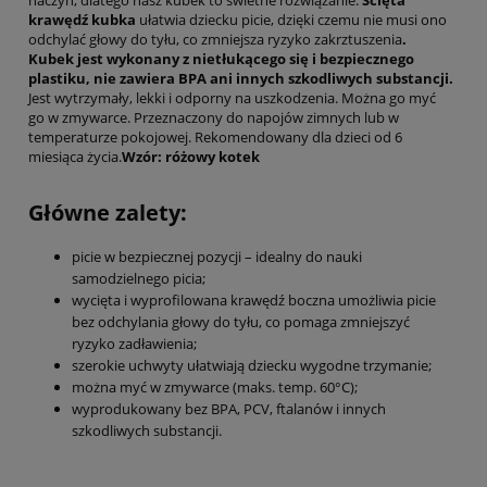
naczyń, dlatego nasz kubek to świetne rozwiązanie.
Ścięta
krawędź kubka
ułatwia dziecku picie, dzięki czemu nie musi ono
odchylać głowy do tyłu, co zmniejsza ryzyko zakrztuszenia
.
Kubek jest wykonany z nietłukącego się i bezpiecznego
plastiku, nie zawiera BPA ani innych szkodliwych substancji.
Jest wytrzymały, lekki i odporny na uszkodzenia. Można go myć
go w zmywarce. Przeznaczony do napojów zimnych lub w
temperaturze pokojowej. Rekomendowany dla dzieci od 6
miesiąca życia.
Wzór: różowy kotek
Główne zalety:
picie w bezpiecznej pozycji – idealny do nauki
samodzielnego picia;
wycięta i wyprofilowana krawędź boczna umożliwia picie
bez odchylania głowy do tyłu, co pomaga zmniejszyć
ryzyko zadławienia;
szerokie uchwyty ułatwiają dziecku wygodne trzymanie;
można myć w zmywarce (maks. temp. 60°C);
wyprodukowany bez BPA, PCV, ftalanów i innych
szkodliwych substancji.