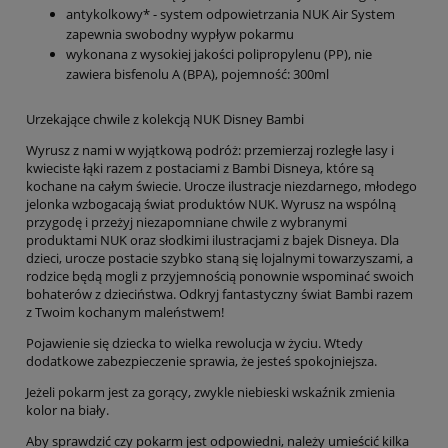
antykolkowy* - system odpowietrzania NUK Air System
zapewnia swobodny wypływ pokarmu
wykonana z wysokiej jakości polipropylenu (PP), nie
zawiera bisfenolu A (BPA), pojemność: 300ml
Urzekające chwile z kolekcją NUK Disney Bambi
Wyrusz z nami w wyjątkową podróż: przemierzaj rozległe lasy i
kwieciste łąki razem z postaciami z Bambi Disneya, które są
kochane na całym świecie. Urocze ilustracje niezdarnego, młodego
jelonka wzbogacają świat produktów NUK. Wyrusz na wspólną
przygodę i przeżyj niezapomniane chwile z wybranymi
produktami NUK oraz słodkimi ilustracjami z bajek Disneya. Dla
dzieci, urocze postacie szybko staną się lojalnymi towarzyszami, a
rodzice będą mogli z przyjemnością ponownie wspominać swoich
bohaterów z dzieciństwa. Odkryj fantastyczny świat Bambi razem
z Twoim kochanym maleństwem!
Pojawienie się dziecka to wielka rewolucja w życiu. Wtedy
dodatkowe zabezpieczenie sprawia, że jesteś spokojniejsza.
Jeżeli pokarm jest za gorący, zwykle niebieski wskaźnik zmienia
kolor na biały.
Aby sprawdzić czy pokarm jest odpowiedni, należy umieścić kilka