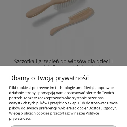
Szczotka i grzebień do włosów dla dzieci i
niemowląt. Super miękkie włosie
Dbamy o Twoją prywatność
11,69 zł
Pliki cookies i pokrewne im technologie umożliwiają poprawne
działanie strony i pomagają nam dostosować ofertę do Twoich
DO KOSZYKA
potrzeb. Możesz zaakceptować wykorzystanie przez nas
wszystkich tych plików i przejść do sklepu lub dostosować użycie
plików do swoich preferencji, wybierając opcję "Dostosuj zgody".
Więcej o plikach cookies przeczytasz w naszej Polityce
prywatności.
Przydatne linki