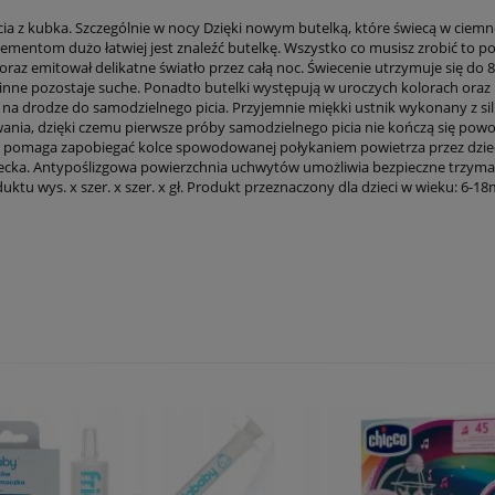
a z kubka. Szczególnie w nocy Dzięki nowym butelką, które świecą w ciemnoś
 elementom dużo łatwiej jest znaleźć butelkę. Wszystko co musisz zrobić to 
raz emitował delikatne światło przez całą noc. Świecenie utrzymuje się do 8
o inne pozostaje suche. Ponadto butelki występują w uroczych kolorach ora
i na drodze do samodzielnego picia. Przyjemnie miękki ustnik wykonany z s
zlewania, dzięki czemu pierwsze próby samodzielnego picia nie kończą się p
i pomaga zapobiegać kolce spowodowanej połykaniem powietrza przez dzieck
iecka. Antypoślizgowa powierzchnia uchwytów umożliwia bezpieczne trzyman
 wys. x szer. x szer. x gł. Produkt przeznaczony dla dzieci w wieku: 6-