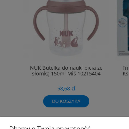
NUK Butelka do nauki picia ze
Fr
słomką 150ml Miś 10215404
Ks
58,68 zł
DO KOSZYKA
Dbamy o Twoją prywatność