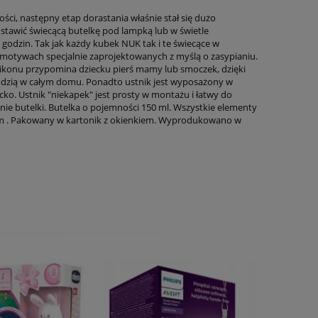
ci, następny etap dorastania właśnie stał się dużo
postawić świecącą butelkę pod lampką lub w świetle
 godzin. Tak jak każdy kubek NUK tak i te świecące w
z motywach specjalnie zaprojektowanych z myślą o zasypianiu.
ilikonu przypomina dziecku pierś mamy lub smoczek, dzięki
owodzią w całym domu. Ponadto ustnik jest wyposażony w
o. Ustnik "niekapek" jest prosty w montażu i łatwy do
ie butelki. Butelka o pojemności 150 ml. Wszystkie elementy
18m . Pakowany w kartonik z okienkiem. Wyprodukowano w