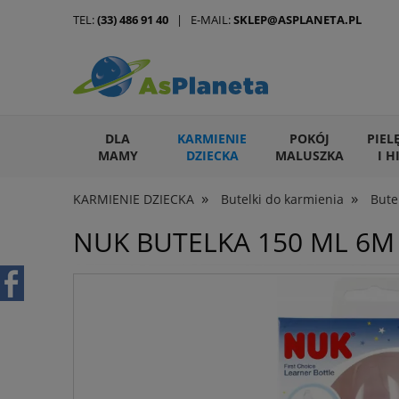
TEL:
(33) 486 91 40
| E-MAIL:
SKLEP@ASPLANETA.PL
DLA
KARMIENIE
POKÓJ
PIEL
MAMY
DZIECKA
MALUSZKA
I H
»
»
KARMIENIE DZIECKA
Butelki do karmienia
Bute
ARTYKUŁY DLA ZWIERZĄT
NUK BUTELKA 150 ML 6M