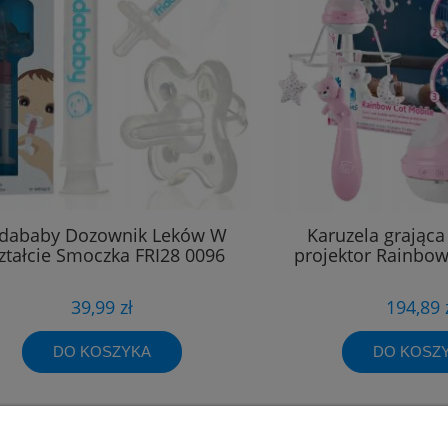
idababy Dozownik Leków W
Karuzela grając
ztałcie Smoczka FRI28 0096
projektor Rainbo
39,99 zł
194,89 
DO KOSZYKA
DO KOSZ