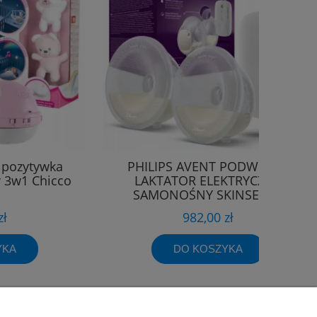
a pozytywka
PHILIPS AVENT PODWÓJNY
w 3w1 Chicco
LAKTATOR ELEKTRYCZNY
SAMONOŚNY SKINSENSE
SCF532/11
zł
982,00 zł
YKA
DO KOSZYKA