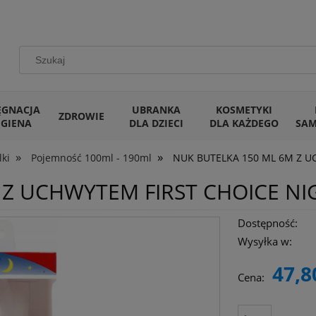
ĘGNACJA
UBRANKA
KOSMETYKI
ZDROWIE
IGIENA
DLA DZIECI
DLA KAŻDEGO
SA
»
»
lki
Pojemność 100ml - 190ml
NUK BUTELKA 150 ML 6M Z 
 Z UCHWYTEM FIRST CHOICE N
Dostępność:
Wysyłka w:
47,8
Cena: