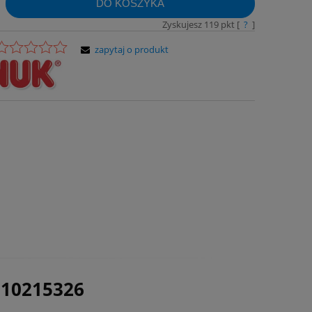
DO KOSZYKA
Zyskujesz
119
pkt [
?
]
zapytaj o produkt
 10215326