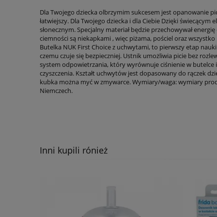
Dla Twojego dziecka olbrzymim sukcesem jest opanowanie pici
łatwiejszy. Dla Twojego dziecka i dla Ciebie Dzięki świecącym
słonecznym. Specjalny materiał będzie przechowywał energię o
ciemności są niekapkami , więc piżama, pościel oraz wszystk
Butelka NUK First Choice z uchwytami, to pierwszy etap nauk
czemu czuje się bezpieczniej. Ustnik umożliwia picie bez ro
system odpowietrzania, który wyrównuje ciśnienie w butelce 
czyszczenia. Kształt uchwytów jest dopasowany do rączek dz
kubka można myć w zmywarce. Wymiary/waga: wymiary produktu
Niemczech.
Inni kupili rónież