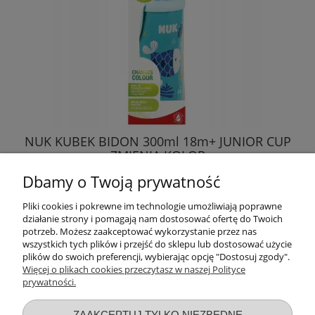
NUK KUBEK BIDON 300ml 18m+ JUNIOR CUP
ZMIENIA KOLOR
Dbamy o Twoją prywatność
46,23 zł
Pliki cookies i pokrewne im technologie umożliwiają poprawne
działanie strony i pomagają nam dostosować ofertę do Twoich
DO KOSZYKA
potrzeb. Możesz zaakceptować wykorzystanie przez nas
wszystkich tych plików i przejść do sklepu lub dostosować użycie
plików do swoich preferencji, wybierając opcję "Dostosuj zgody".
Więcej o plikach cookies przeczytasz w naszej Polityce
prywatności.
Przydatne linki
ZAAKCEPTUJ TYLKO NIEZBĘDNE