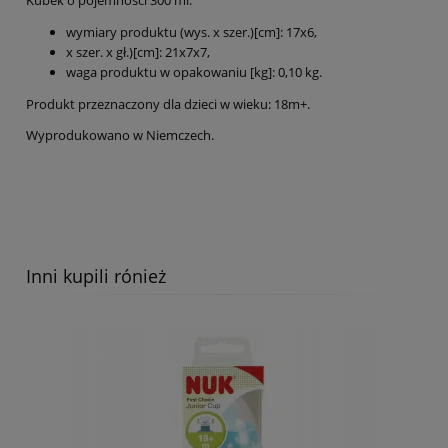
wymiary produktu (wys. x szer.)[cm]: 17x6,
x szer. x gł.)[cm]: 21x7x7,
waga produktu w opakowaniu [kg]: 0,10 kg.
Produkt przeznaczony dla dzieci w wieku: 18m+.
Wyprodukowano w Niemczech.
Inni kupili rónież