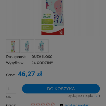
Dostępność:
DUŻA ILOŚĆ
Wysyłka w:
24 GODZINY
46,27 zł
Cena:
DO KOSZYKA
Zyskujesz
115
pkt [
?
]
szt.
Ocena:
zapytaj o produkt