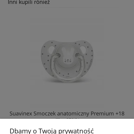
Inni kupili rónież
Suavinex Smoczek anatomiczny Premium +18
m – szary
Dbamy o Twoją prywatność