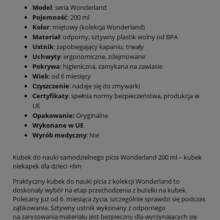
Model
: seria Wonderland
Pojemność
: 200 ml
Kolor
: miętowy (kolekcja Wonderland)
Materiał
: odporny, sztywny plastik wolny od BPA
Ustnik
: zapobiegający kapaniu, trwały
Uchwyty
: ergonomiczne, zdejmowane
Pokrywa
: higieniczna, zamykana na zawiasie
Wiek
: od 6 miesięcy
Czyszczenie
: nadaje się do zmywarki
Certyfikaty
: spełnia normy bezpieczeństwa, produkcja w
UE
Opakowanie:
Oryginalne
Wykonane w UE
Wyrób medyczny
: Nie
Kubek do nauki samodzielnego picia Wonderland 200 ml – kubek
niekapek dla dzieci +6m
Praktyczny kubek do nauki picia z kolekcji Wonderland to
doskonały wybór na etap przechodzenia z butelki na kubek.
Polecany już od 6. miesiąca życia, szczególnie sprawdzi się podczas
ząbkowania. Sztywny ustnik wykonany z odpornego
na zarysowania materiału jest bezpieczny dla wyrzynających się