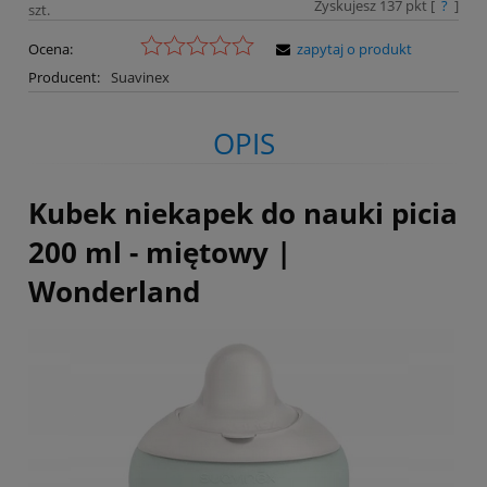
Zyskujesz
137
pkt [
?
]
szt.
Ocena:
zapytaj o produkt
Producent:
Suavinex
OPIS
Kubek niekapek do nauki picia
200 ml - miętowy |
Wonderland