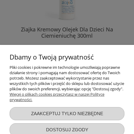
Ziajka Kremowy Olejek Dla Dzieci Na
Ciemieniuchę 300ml
11,89 zł
Dbamy o Twoją prywatność
( 1 l = 39,63 zł )
Pliki cookies i pokrewne im technologie umożliwiają poprawne
działanie strony i pomagają nam dostosować ofertę do Twoich
DO KOSZYKA
potrzeb. Możesz zaakceptować wykorzystanie przez nas
wszystkich tych plików i przejść do sklepu lub dostosować użycie
plików do swoich preferencji, wybierając opcję "Dostosuj zgody".
Więcej o plikach cookies przeczytasz w naszej Polityce
prywatności.
Przydatne linki
ZAAKCEPTUJ TYLKO NIEZBĘDNE
Warunki zakupów
DOSTOSUJ ZGODY
Moje konto