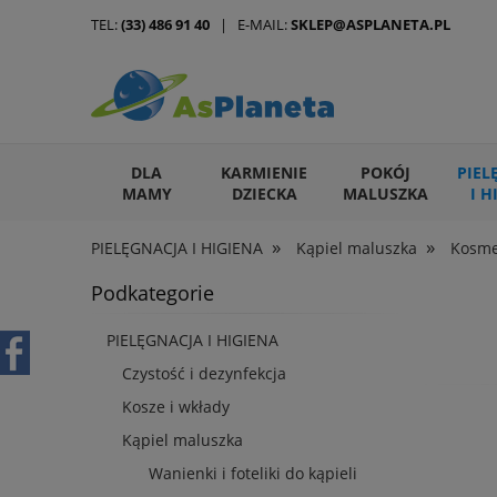
TEL:
(33) 486 91 40
| E-MAIL:
SKLEP@ASPLANETA.PL
DLA
KARMIENIE
POKÓJ
PIEL
MAMY
DZIECKA
MALUSZKA
I H
»
»
PIELĘGNACJA I HIGIENA
Kąpiel maluszka
Kosmet
ARTYKUŁY DLA ZWIERZĄT
Podkategorie
PIELĘGNACJA I HIGIENA
Czystość i dezynfekcja
Kosze i wkłady
Kąpiel maluszka
Wanienki i foteliki do kąpieli