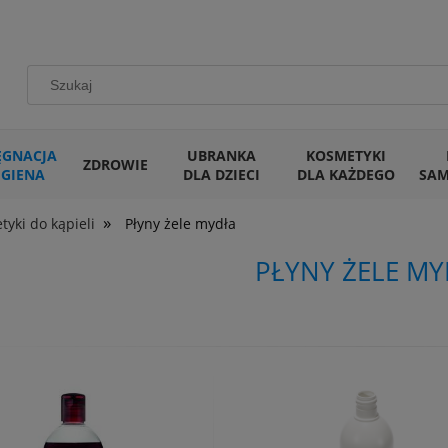
ĘGNACJA
UBRANKA
KOSMETYKI
ZDROWIE
IGIENA
DLA DZIECI
DLA KAŻDEGO
SA
»
yki do kąpieli
Płyny żele mydła
PŁYNY ŻELE M