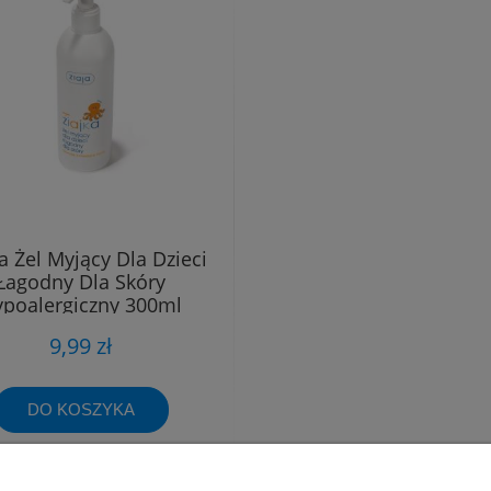
a Żel Myjący Dla Dzieci
Łagodny Dla Skóry
poalergiczny 300ml
9,99 zł
DO KOSZYKA