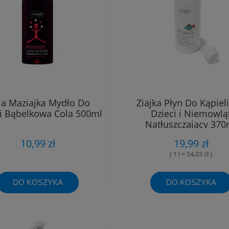
ja Maziajka Mydło Do
Ziajka Płyn Do Kąpieli
li Bąbelkowa Cola 500ml
Dzieci i Niemowlą
Natłuszczający 370
10,99 zł
19,99 zł
( 1 l = 54,03 zł )
DO KOSZYKA
DO KOSZYKA