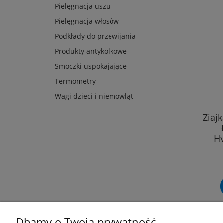
Pielęgnacja uszu
Pielęgnacja włosów
Podkłady do przewijania
Produkty antykolkowe
Smoczki uspokajające
Termometry
Wagi dzieci i niemowląt
Ziajk
Hy
Dbamy o Twoją prywatność