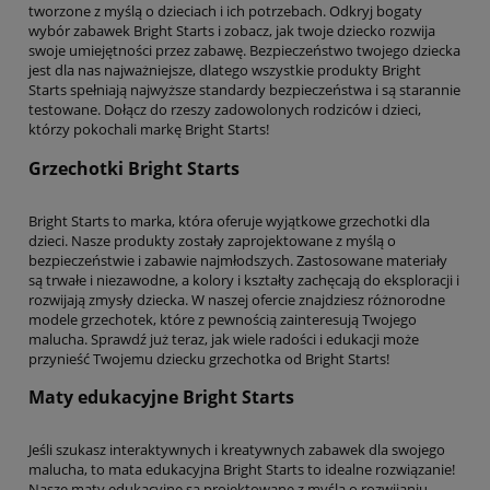
tworzone z myślą o dzieciach i ich potrzebach. Odkryj bogaty
wybór zabawek Bright Starts i zobacz, jak twoje dziecko rozwija
swoje umiejętności przez zabawę. Bezpieczeństwo twojego dziecka
jest dla nas najważniejsze, dlatego wszystkie produkty Bright
Starts spełniają najwyższe standardy bezpieczeństwa i są starannie
testowane. Dołącz do rzeszy zadowolonych rodziców i dzieci,
którzy pokochali markę Bright Starts!
Grzechotki Bright Starts
Bright Starts to marka, która oferuje wyjątkowe grzechotki dla
dzieci. Nasze produkty zostały zaprojektowane z myślą o
bezpieczeństwie i zabawie najmłodszych. Zastosowane materiały
są trwałe i niezawodne, a kolory i kształty zachęcają do eksploracji i
rozwijają zmysły dziecka. W naszej ofercie znajdziesz różnorodne
modele grzechotek, które z pewnością zainteresują Twojego
malucha. Sprawdź już teraz, jak wiele radości i edukacji może
przynieść Twojemu dziecku grzechotka od Bright Starts!
Maty edukacyjne Bright Starts
Jeśli szukasz interaktywnych i kreatywnych zabawek dla swojego
malucha, to mata edukacyjna Bright Starts to idealne rozwiązanie!
Nasze maty edukacyjne są projektowane z myślą o rozwijaniu