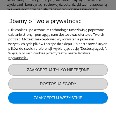
wyobraźni i koordynacji ruchowej dziecka, dzięki czemu zapewnią
mu wiele godzin wspaniałej zabawy. Wykonane z najwyższej
jakości materiałów, nasze maty są bezpieczne i łatwe w utrzymaniu
czystości. Dostępne w różnych wersjach kolorystycznych i
Dbamy o Twoją prywatność
tematycznych, nasze maty edukacyjne to idealny prezent dla
dziecka. Wybierz Bright Starts i pozwól swojemu maluchowi odkryć
Pliki cookies i pokrewne im technologie umożliwiają poprawne
świat zabawy!
działanie strony i pomagają nam dostosować ofertę do Twoich
potrzeb. Możesz zaakceptować wykorzystanie przez nas
wszystkich tych plików i przejść do sklepu lub dostosować użycie
Nie znaleziono produktów spełniających podane kryteria.
plików do swoich preferencji, wybierając opcję "Dostosuj zgody".
Więcej o plikach cookies przeczytasz w naszej Polityce
prywatności.
Przydatne linki
ZAAKCEPTUJ TYLKO NIEZBĘDNE
Warunki zakupów
DOSTOSUJ ZGODY
Moje konto
ZAAKCEPTUJ WSZYSTKIE
Informacje o sklepie
POKAŻ PEŁNĄ WERSJĘ STRONY