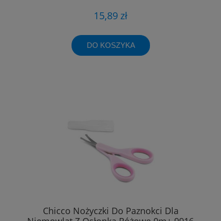
15,89 zł
DO KOSZYKA
Chicco Nożyczki Do Paznokci Dla
Niemowląt Z Osłonką Różowe 0m+ 9916