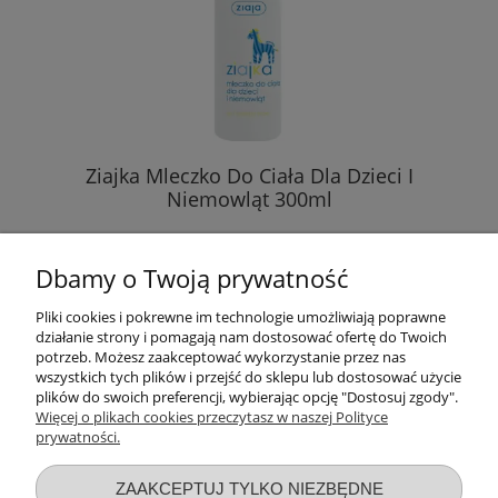
Ziajka Mleczko Do Ciała Dla Dzieci I
Niemowląt 300ml
14,69 zł
Dbamy o Twoją prywatność
( 1 l = 48,97 zł )
Pliki cookies i pokrewne im technologie umożliwiają poprawne
działanie strony i pomagają nam dostosować ofertę do Twoich
DO KOSZYKA
potrzeb. Możesz zaakceptować wykorzystanie przez nas
wszystkich tych plików i przejść do sklepu lub dostosować użycie
plików do swoich preferencji, wybierając opcję "Dostosuj zgody".
Więcej o plikach cookies przeczytasz w naszej Polityce
prywatności.
Przydatne linki
ZAAKCEPTUJ TYLKO NIEZBĘDNE