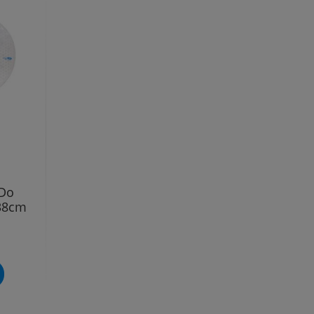
Do
x38cm