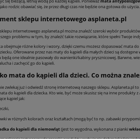
yć się bieżącą, letnią wodą po każdej kąpieli. Ponieważ
mata antypoślizgowa
jako rodzic obawiać się, że przez długi czas nie będzie ona gotowa do użycia.
ment sklepu internetowego asplaneta.pl
 sklepu internetowego asplaneta.pl można znaleźć szeroki wybór produktów 
szego problemu w tym, by znaleźć takie rozwiązanie, które spełni Twoje ind
ta obejmuje różne kolory i wzory, dzięki czemu możesz dopasować mata do s
iecku. Oferowane przez nas maty do kąpieli dla małych dzieci są dostępne
u będą one idealnie pasowały do wanienki/kabiny prysznicowej. Barwne, wi
lucha i zachęcić go do kąpieli.
lko mata do kąpieli dla dzieci. Co można znale
ie zwlekaj już i odwiedź stronę internetową naszego sklepu. Asplaneta.pl 
mata do kąpieli dla dziecka. Kto wie, być może skusisz się na inne produkty
ce kąpiel jak:
czki,
wki w różnych kolorach oraz kształtach (mogą być to np. zabawki przypom
adka do kąpieli dla niemowląt
(jest to wygodna, wykonana z pianki
wkład
m zakresie jest naprawdę szeroki, produkty cechują się dobrą jakością wyko