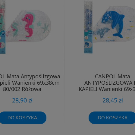
L Mata Antypoślizgowa
CANPOL Mata
pieli Wanienki 69x38cm
ANTYPOŚLIZGOWA 
80/002 Różowa
KĄPIELI Wanienki 69
80/001 Niebieska
28,90 zł
28,45 zł
DO KOSZYKA
DO KOSZYKA