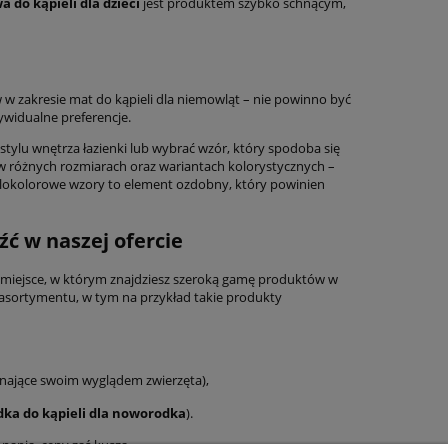
 do kąpieli dla dzieci
jest produktem szybko schnącym,
w zakresie mat do kąpieli dla niemowląt – nie powinno być
ywidualne preferencje.
tylu wnętrza łazienki lub wybrać wzór, który spodoba się
 w różnych rozmiarach oraz wariantach kolorystycznych –
elokolorowe wzory to element ozdobny, który powinien
źć w naszej ofercie
to miejsce, w którym znajdziesz szeroką gamę produktów w
 z asortymentu, w tym na przykład takie produkty
inające swoim wyglądem zwierzęta),
ka do kąpieli dla noworodka
).
nania, ceny zaś kuszą.