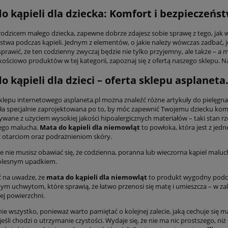
o kąpieli dla dziecka: Komfort i bezpieczeń
eś rodzicem małego dziecka, zapewne dobrze zdajesz sobie sprawę z tego, j
stwa podczas kąpieli. Jednym z elementów, o jakie należy wówczas zadbać, 
prawić, że ten codzienny zwyczaj będzie nie tylko przyjemny, ale także – a 
kościowo produktów w tej kategorii, zapoznaj się z ofertą naszego sklepu. N
o kąpieli dla dzieci – oferta sklepu asplaneta
klepu internetowego asplaneta.pl można znaleźć różne artykuły do pielęgnacj
ła specjalnie zaprojektowana po to, by móc zapewnić Twojemu dziecku kom
wane z użyciem wysokiej jakości hipoalergicznych materiałów – taki stan rz
ego malucha.
Mata do kąpieli dla niemowląt
to powłoka, która jest z jed
 otarciom oraz podrażnieniom skóry.
e nie musisz obawiać się, że codzienna, poranna lub wieczorna kąpiel maluc
bolesnym upadkiem.
 na uwadze, że
mata do kąpieli dla niemowląt
to produkt wygodny podcza
 uchwytom, które sprawią, że łatwo przenosi się matę i umieszcza – w zal
iej powierzchni.
nie wszystko, ponieważ warto pamiętać o kolejnej zalecie, jaką cechuje się ma
eśli chodzi o utrzymanie czystości. Wydaje się, że nie ma nic prostszego, ni