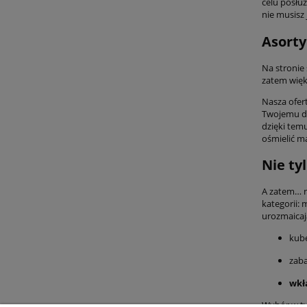
celu posłuż
nie musisz 
Asorty
Na stronie
zatem więk
Nasza ofer
Twojemu dz
dzięki tem
ośmielić ma
Nie ty
A zatem… n
kategorii: 
urozmaicają
kube
zaba
wkł
Wybór w ty