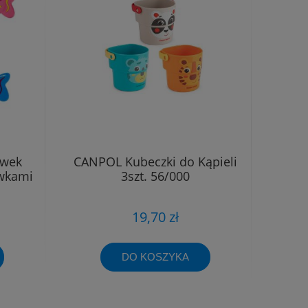
awek
CANPOL Kubeczki do Kąpieli
awkami
3szt. 56/000
19,70 zł
DO KOSZYKA