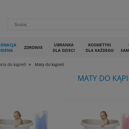
ĘGNACJA
UBRANKA
KOSMETYKI
ZDROWIE
IGIENA
DLA DZIECI
DLA KAŻDEGO
SA
»
ria do kąpieli
Maty do kąpieli
MATY DO KĄPI