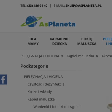
TEL:
(33) 486 91 40
| E-MAIL:
SKLEP@ASPLANETA.PL
DLA
KARMIENIE
POKÓJ
PIEL
MAMY
DZIECKA
MALUSZKA
I H
»
»
PIELĘGNACJA I HIGIENA
Kąpiel maluszka
Akceso
ARTYKUŁY DLA ZWIERZĄT
Podkategorie
PIELĘGNACJA I HIGIENA
Czystość i dezynfekcja
Kosze i wkłady
Kąpiel maluszka
Wanienki i foteliki do kąpieli