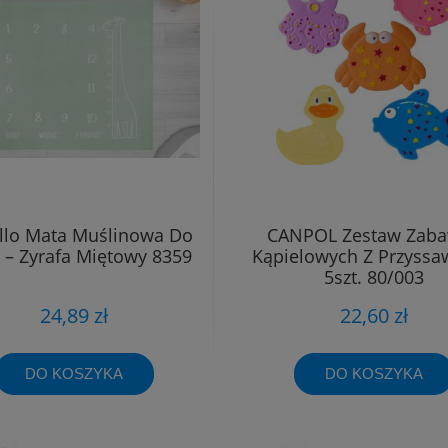
llo Mata Muślinowa Do
CANPOL Zestaw Zab
 – Zyrafa Miętowy 8359
Kąpielowych Z Przyss
5szt. 80/003
24,89 zł
22,60 zł
DO KOSZYKA
DO KOSZYKA