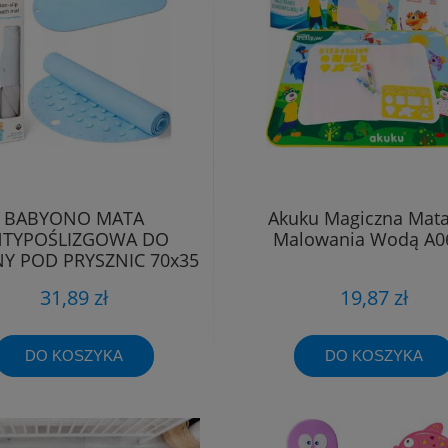
BABYONO MATA
Akuku Magiczna Mat
NTYPOŚLIZGOWA DO
Malowania Wodą A0
Y POD PRYSZNIC 70x35
31,89 zł
19,87 zł
DO KOSZYKA
DO KOSZYKA