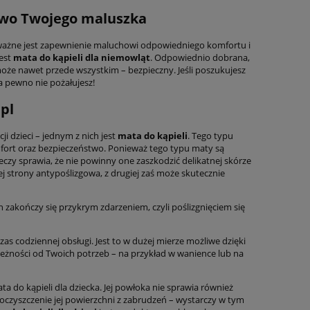
stwo Twojego maluszka
ak ważne jest zapewnienie maluchowi odpowiedniego komfortu i
jest
mata do kąpieli dla niemowląt
. Odpowiednio dobrana,
może nawet przede wszystkim – bezpieczny. Jeśli poszukujesz
a pewno nie pożałujesz!
.pl
i dzieci – jednym z nich jest
mata do kąpieli
. Tego typu
fort oraz bezpieczeństwo. Ponieważ tego typu maty są
eczy sprawia, że nie powinny one zaszkodzić delikatnej skórze
nej strony antypoślizgowa, z drugiej zaś może skutecznie
h zakończy się przykrym zdarzeniem, czyli poślizgnięciem się
s codziennej obsługi. Jest to w dużej mierze możliwe dzięki
eżności od Twoich potrzeb – na przykład w wanience lub na
ta do kąpieli dla dziecka. Jej powłoka nie sprawia również
ż oczyszczenie jej powierzchni z zabrudzeń – wystarczy w tym