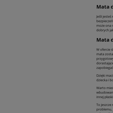
Mata d
Jeśli jest
bezpieczeń
może ona s
dobrych ja
Mata d
W ofercie s
mata zosta
przygotowy
dorastając
zapobiegać
Dzięki maci
dziecka i 
Warto mieć
wbudowanym
innej płask
To jeszcze 
problemu, j