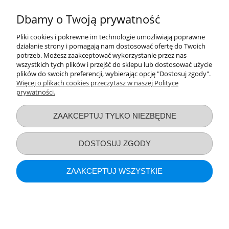
bezpieczeństwa i skuteczności, co oznacza, że można jej zaufać w
Dbamy o Twoją prywatność
pełni. Zaufaj Bubchen i daj swojemu dziecku najlepszą pielęgnację,
jaką tylko możesz mu zapewnić.
Pliki cookies i pokrewne im technologie umożliwiają poprawne
działanie strony i pomagają nam dostosować ofertę do Twoich
potrzeb. Możesz zaakceptować wykorzystanie przez nas
wszystkich tych plików i przejść do sklepu lub dostosować użycie
Nie znaleziono produktów spełniających podane kryteria.
plików do swoich preferencji, wybierając opcję "Dostosuj zgody".
Więcej o plikach cookies przeczytasz w naszej Polityce
prywatności.
Przydatne linki
ZAAKCEPTUJ TYLKO NIEZBĘDNE
Warunki zakupów
DOSTOSUJ ZGODY
Moje konto
ZAAKCEPTUJ WSZYSTKIE
Informacje o sklepie
POKAŻ PEŁNĄ WERSJĘ STRONY
Sklep internetowy Shoper.pl