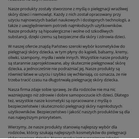
Nasze produkty zostały stworzone z myślą o pielęgnacji wrażliwej
skóry dzieci i niemowląt. Każdy z nich został opracowany przy
użyciu najnowszych badań naukowych i dostępnych technologii, a
także z uwzględnieniem potrzeb najmłodszych użytkowników.
Nasze produkty są hipoalergiczne i wolne od szkodliwych
substancji, dzięki czemu są bezpieczne dla skóry i zdrowia dzieci.
W naszej ofercie znajdą Państwo szeroki wybór kosmetyków do
pielęgnacji skóry dziecka, w tym płyny do kąpieli, balsamy, kremy,
oliwki, szampony, mydła i wiele innych. Wszystkie nasze produkty
są starannie zaprojektowane, aby skutecznie pielęgnować skórę
dziecka, a jednocześnie nie podrażniać jej. Nasze produkty są
również łatwe w użyciu i szybko się wchłaniają, co oznacza, że nie
trzeba tracić czasu na długotrwałą pielęgnację skóry dziecka.
Nasza firma zdaje sobie sprawę, że dla rodziców nie ma nic
ważniejszego niż zdrowie i dobre samopoczucie ich dzieci. Dlatego
też, wszystkie nasze kosmetyki są opracowane z myślą o
bezpieczeństwie i skuteczności pielęgnacji skóry najmłodszych
użytkowników. Bezpieczeństwo i jakość naszych produktów są dla
nas najwyższym priorytetem.
Wierzymy, że nasze produkty stanowią najlepszy wybór dla
rodziców, którzy szukają najlepszych kosmetyków do pielęgnacji
skóry swojego dziecka. Nasza marka jest synonimem jakości,