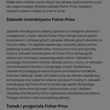
Dzięki temu dziecko może cieszyć się zabawą i jednocześnie uczyć
się czegoś nowego. Wybierz zabawki Fisher-Price i zapewnij
swojemu dziecku najlepszy start w życie!
Zabawki interaktywne Fisher-Price
Zabawki interakcyjne to idealny sposób na rozwijanie zdolności i
umiejętności u dzieci. Marka Fisher-Price oferuje szeroki wybór
kreatywnych i innowacyjnych zabawek interakcyjnych dla dzieci w
różnym wieku. Te zabawki zapewniają rozrywkę i jednocześnie
wspierają rozwój intelektualny, motoryczny oraz emocjonalny
dziecka. Zabawki interaktywne od Fisher-Price zachęcają do
aktywności ruchowej i zapewniają wiele radości. Zabawki te
posiadają różnorodne funkcje, dźwięki, kolory i ruchy, co wzbudza
zainteresowanie dziecka i rozwija jego zmysły. Dodatkowo,
zabawki te pomagają w nauce liczenia, poznawaniu kształtów,
kolorów i zwierząt. Dzięki nim dzieci uczą się również współpracy,
komunikacji oraz radzenia sobie w sytuacjach trudnych. Zabawki
interakcyjne od Fisher-Price to doskonały wybór dla każdego
dziecka, które chce się bawić i jednocześnie uczyć. Wybierz
zabawkę interaktywną, która najbardziej odpowiada potrzebom
Twojego dziecka i ciesz się wspólną zabawą!
Tomek i przyjaciele Fisher-Price