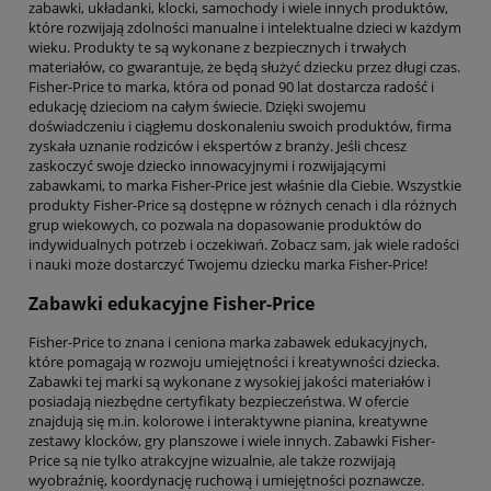
zabawki, układanki, klocki, samochody i wiele innych produktów,
które rozwijają zdolności manualne i intelektualne dzieci w każdym
wieku. Produkty te są wykonane z bezpiecznych i trwałych
materiałów, co gwarantuje, że będą służyć dziecku przez długi czas.
Fisher-Price to marka, która od ponad 90 lat dostarcza radość i
edukację dzieciom na całym świecie. Dzięki swojemu
doświadczeniu i ciągłemu doskonaleniu swoich produktów, firma
zyskała uznanie rodziców i ekspertów z branży. Jeśli chcesz
zaskoczyć swoje dziecko innowacyjnymi i rozwijającymi
zabawkami, to marka Fisher-Price jest właśnie dla Ciebie. Wszystkie
produkty Fisher-Price są dostępne w różnych cenach i dla różnych
grup wiekowych, co pozwala na dopasowanie produktów do
indywidualnych potrzeb i oczekiwań. Zobacz sam, jak wiele radości
i nauki może dostarczyć Twojemu dziecku marka Fisher-Price!
Zabawki edukacyjne Fisher-Price
Fisher-Price to znana i ceniona marka zabawek edukacyjnych,
które pomagają w rozwoju umiejętności i kreatywności dziecka.
Zabawki tej marki są wykonane z wysokiej jakości materiałów i
posiadają niezbędne certyfikaty bezpieczeństwa. W ofercie
znajdują się m.in. kolorowe i interaktywne pianina, kreatywne
zestawy klocków, gry planszowe i wiele innych. Zabawki Fisher-
Price są nie tylko atrakcyjne wizualnie, ale także rozwijają
wyobraźnię, koordynację ruchową i umiejętności poznawcze.