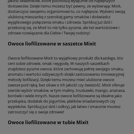
jakość składników, które pochodzą wyłącznie od najlepszych
dostawców. Dzięki temu możesz być pewny, że wybierając Mixit,
dostarczysz swojemu organizmowi to, co najlepsze. Wybierz swoją
ulubioną mieszankę z szerokiej gamy smaków i doświadcz
wyjątkowego połączenia smaku i zdrowia. Spróbuj już dziś i
przekonaj się, że Mixit to nie tylko pyszne, ale też wartościowe i
zdrowe rozwiązanie dla Ciebie i Twojej rodziny!
Owoce liofilizowane w saszetce Mixit
Owoce liofilizowane Mixit to wyjątkowy produkt dla każdego, kto
ceni sobie zdrowie, smak i wygodę. W naszych saszetkach
znajdziesz pyszne owoce, które zachowują pełnię swojego smaku,
aromatu i wartości odżywczych dzięki zastosowaniu innowacyjnej
metody liofilizacji. Dzięki temu możesz mieć ulubione owoce
zawsze pod ręką, bez obaw o ich jakość czy świeżość. Mixit oferuje
szeroki wybór smaków, w tym maliny, truskawki, mango, ananasa,
borówki i wiele innych. Nasze owoce liofilizowane są idealne jako
przekąska, dodatek do jogurtów, płatków śniadaniowych czy
wypieków. Spróbuj już dziś i odkryj, jak łatwo i smacznie możesz
zatroszczyć się o swoje zdrowie!
Owoce liofilizowane w tubie Mixit