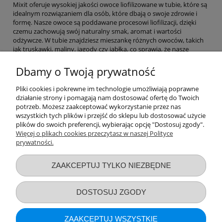
Mixit oferuje wysokiej jakości owoce liofilizowane w tubie, które są
idealnym rozwiązaniem dla osób, które dbają o swoje zdrowie i
formę. Nasze owoce są poddawane procesowi liofilizacji, dzięki
czemu zachowują swój naturalny smak, aromat i wartości
odżywcze. W tubie znajdziesz mieszankę różnych owoców, takich
jak truskawki, maliny, jagody czy jabłka, co sprawia, że nasze
produkty są wyjątkowo smaczne i zdrowe. Owoce liofilizowane
Mixit to doskonały sposób na urozmaicenie diety, dodanie smaku
Dbamy o Twoją prywatność
do porannej owsianki, jogurtu czy koktajlu. Spróbuj naszych
produktów i przekonaj się, że liofilizacja to najlepsze rozwiązanie
Pliki cookies i pokrewne im technologie umożliwiają poprawne
dla Twojego zdrowia i dobrego samopoczucia!
działanie strony i pomagają nam dostosować ofertę do Twoich
potrzeb. Możesz zaakceptować wykorzystanie przez nas
wszystkich tych plików i przejść do sklepu lub dostosować użycie
Nie znaleziono produktów spełniających podane kryteria.
plików do swoich preferencji, wybierając opcję "Dostosuj zgody".
Więcej o plikach cookies przeczytasz w naszej Polityce
prywatności.
Przydatne linki
ZAAKCEPTUJ TYLKO NIEZBĘDNE
Warunki zakupów
DOSTOSUJ ZGODY
Moje konto
ZAAKCEPTUJ WSZYSTKIE