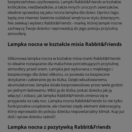
bezpieczeństwo użytkowania. Lampki Rabbit&Friends w kształcie
króliczków, niedźwiadków, a także innych uroczych zwierzaków,
idealnie sprawdzą się jako nocna lampka dla dzieci. Oprócz tego,
będą one również świetnie ozdabiać wnętrza w stylu dziecięcym.
Nie zwlekaj i wybierz Rabbit&Friends - markę, której lampki nocne
zachwycą Twoje dziecko i wprowadzą do jego pokoju przytulną
atmosferę.
Lampka nocna w kształcie misia Rabbit&Friends
Silikonowa lampka nocna w kształcie misia marki Rabbit&Friends
to idealne rozwiązanie dla maluchów potrzebujących przytulnej
atmosfery przed snem. Lampka jest wykonana z miękkiego i
bezpiecznego dla dzieci silikonu, co pozwala na bezpieczne
dotykanie i zabieranie jej do łóżka. Dzięki wbudowanemu
akumulatorowi, lampka działa bezprzewodowo przez wiele godzin
po jednym ładowaniu. Włóż ją do łóżka, pokaż dziecku jak ją
włączyć i zobacz, jak lampka Rabbit&Friends zmienia się w
przyjaciela na całą noc. Lampka nocna Rabbit&Friends to nie tylko
funkcjonalne urządzenie, ale również ciepły element dekoracyjny,
który wprowadzi do pokoju dziecka niepowtarzalny klimat. Kup już
dziś i spraw dziecku radość!
Lampka nocna z pozytywką Rabbit&Friends