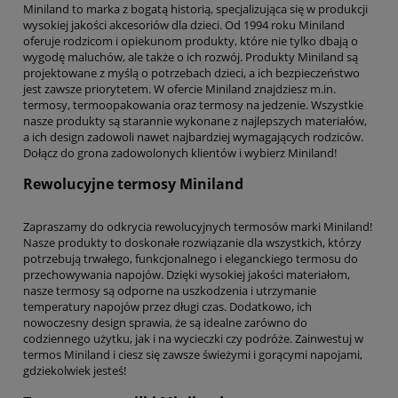
Miniland to marka z bogatą historią, specjalizująca się w produkcji
wysokiej jakości akcesoriów dla dzieci. Od 1994 roku Miniland
oferuje rodzicom i opiekunom produkty, które nie tylko dbają o
wygodę maluchów, ale także o ich rozwój. Produkty Miniland są
projektowane z myślą o potrzebach dzieci, a ich bezpieczeństwo
jest zawsze priorytetem. W ofercie Miniland znajdziesz m.in.
termosy, termoopakowania oraz termosy na jedzenie. Wszystkie
nasze produkty są starannie wykonane z najlepszych materiałów,
a ich design zadowoli nawet najbardziej wymagających rodziców.
Dołącz do grona zadowolonych klientów i wybierz Miniland!
Rewolucyjne termosy Miniland
Zapraszamy do odkrycia rewolucyjnych termosów marki Miniland!
Nasze produkty to doskonałe rozwiązanie dla wszystkich, którzy
potrzebują trwałego, funkcjonalnego i eleganckiego termosu do
przechowywania napojów. Dzięki wysokiej jakości materiałom,
nasze termosy są odporne na uszkodzenia i utrzymanie
temperatury napojów przez długi czas. Dodatkowo, ich
nowoczesny design sprawia, że są idealne zarówno do
codziennego użytku, jak i na wycieczki czy podróże. Zainwestuj w
termos Miniland i ciesz się zawsze świeżymi i gorącymi napojami,
gdziekolwiek jesteś!