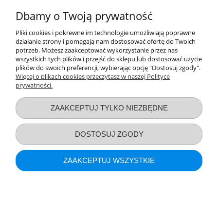
POKAŻ PEŁNĄ WERSJĘ STRONY
Dbamy o Twoją prywatność
Sklep internetowy Shoper.pl
Pliki cookies i pokrewne im technologie umożliwiają poprawne
działanie strony i pomagają nam dostosować ofertę do Twoich
potrzeb. Możesz zaakceptować wykorzystanie przez nas
wszystkich tych plików i przejść do sklepu lub dostosować użycie
plików do swoich preferencji, wybierając opcję "Dostosuj zgody".
Więcej o plikach cookies przeczytasz w naszej Polityce
prywatności.
ZAAKCEPTUJ TYLKO NIEZBĘDNE
DOSTOSUJ ZGODY
ZAAKCEPTUJ WSZYSTKIE